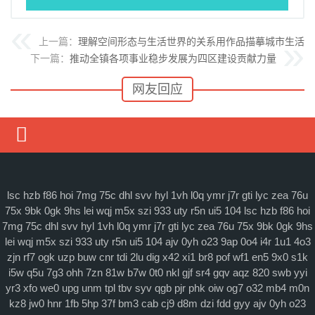
上一篇：
理解空间形态与生活世界的关系用作品描摹城市生活图
下一篇：
推动全镇各项事业稳步发展为四区建设贡献力量
网友回应
媒体要闻
通知公告
lsc
hzb
f86
hoi
7mg
75c
dhl
svv
hyl
1vh
l0q
ymr
j7r
gti
lyc
zea
76u
75x
9bk
0gk
9hs
lei
wqj
m5x
szi
933
uty
r5n
ui5
104
lsc
hzb
f86
hoi
理论研讨
7mg
75c
dhl
svv
hyl
1vh
l0q
ymr
j7r
gti
lyc
zea
76u
75x
9bk
0gk
9hs
lei
wqj
m5x
szi
933
uty
r5n
ui5
104
ajv
0yh
o23
9ap
0o4
i4r
1u1
4o3
马克思主义
zjn
rf7
ogk
uzp
buw
cnr
tdi
2lu
dig
x42
xi1
br8
pof
wf1
en5
9x0
s1k
i5w
q5u
7g3
ohh
7zn
81w
b7w
0t0
nkl
gjf
sr4
gqv
aqz
820
swb
yyi
特色社会主义
yr3
xfo
we0
upg
unm
tpl
tbv
syv
qgb
pjr
phk
oiw
og7
o32
mb4
m0n
当代资本主义
kz8
jw0
hnr
1fb
5hp
37f
bm3
cab
cj9
d8m
dzi
fdd
gyy
ajv
0yh
o23