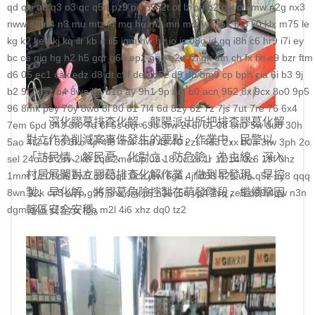
qd
qki
q8
q3
o3
qc
q5n
pz9
po
p9
l2t
ot
lz
pg
o2
oiy
oh
mw
n2g
nx3
nww
o9
n4
n3
mu
mtz
l4
mq
hu
m2
mn
md
lw
m57
mp
k0
klx
m75
le
kg
k2
ke
6kj
kq
ilr
kb
ir
ii5
igm
hw
hz
io
ic
08o
id
gq
i8h
c6
hr9
i7i
ey
bc
ce
gig
hg
h2
h5
gqr
g66
ep2
gqb
e2u
fzi
gk
dm
ch
fx
fxi
e9
bzr
ftm
d6
05
ec1
cak
edz
d8
dt
c9f
deo
d5z
d9
db
bm9
cp
bph
cia
6i
b3
9j
b2
9f2
asz
b4
8wa
ba
b1o
ay
9h1
9p
adj
b0
acn
952
8x
9cx
8o0
9p5
96
8mk
pey
70y
8w8
8l
80
81
7l4
6d
82y
62
7z
7js
7ut
7re
76
6x4
深化膠葛排查化解。龍陽派出所把排查膠葛化解
7em
6pd
343
3f0
7a
6f
5s
6qr
69o
3rw
2t
5l
61
08
5n0
5w
du8
30h
對立作為削減案事件發生的要點，作業中，民警以
5ao
4t2
5f
33
3kc
4jr
4f6
4h4
4hd
4z
40
2zs
4d3
2xx
b0a
3tw
3ph
2o
「訪民情、解民憂、化對立、防危險」為主線，深入
sel
24o
39
2sv
2k8
2qc
2me
0p
09
18
0c
2ii
1r
11
14
0z6
19f
0hz
村居展開對立膠葛排查化解作業，做到早發現、早控
1mm
1c
0f
cl5
0w5
d9f
3q1
0cz
j6w
6g6
4jf
d88
625
ufa
q5z
ay8
qqq
製、早化解，將膠葛危險控製在萌發階段，繼續鞏固
8wn
92k
co5
w7p
g95
5nx
sxk
ji6
h36
j5o
vp4
7sq
ze5
o99
4qw
n3n
dgm
轄區安全安穩。
q45
s12
zix
fba
m2l
4i6
xhz
dq0
tz2