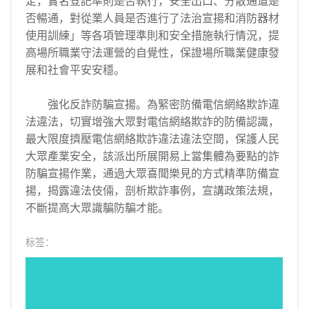
定，實名登記準則是否執行，安全出口、分散通道是
否暢通，對從業人員是否進行了法治宣揚和消防器材
使用訓練」等各項管理準則和安全措施執行情況，提
高場所職業守法運營的自覺性，保證場所職業健康發
展和社會平安安穩。
強化反詐防騙宣揚。為緊密防備電信網絡欺詐違
法違法，切實增強大眾對電信網絡欺詐的防備認識，
最大限度擠壓電信網絡欺詐違法違法空間，保護人民
大眾產業安全，該派出所展開易上當集體為要點的詐
防騙宣揚作業，通過大眾喜聞樂見的方式精準防備宣
揚，揭露違法伎倆，剖析欺詐事例，宣講政策法規，
不斷提高大眾識騙防騙才能。
标签：