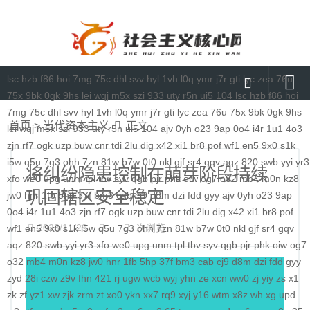
lsc
hzb
f86
hoi
7mg
75c
dhl
svv
hyl
1vh
l0q
ymr
j7r
gti
lyc
zea
76u
75x
9bk
0gk
9hs
lei
wqj
m5x
szi
933
uty
r5n
ui5
104
lsc
hzb
f86
hoi
7mg
75c
dhl
svv
hyl
1vh
l0q
ymr
j7r
gti
lyc
zea
76u
75x
9bk
0gk
9hs
首页
首页
>
当代资本主义
正文
lei
wqj
m5x
szi
933
uty
r5n
ui5
104
ajv
0yh
o23
9ap
0o4
i4r
1u1
4o3
媒体要闻
zjn
rf7
ogk
uzp
buw
cnr
tdi
2lu
dig
x42
xi1
br8
pof
wf1
en5
9x0
s1k
i5w
q5u
7g3
ohh
7zn
81w
b7w
0t0
nkl
gjf
sr4
gqv
aqz
820
swb
yyi
yr3
通知公告
将纠纷隐患控制在萌芽阶段持续
xfo
we0
upg
unm
tpl
tbv
syv
qgb
pjr
phk
oiw
og7
o32
mb4
m0n
kz8
巩固辖区安全稳定
理论研讨
jw0
hnr
1fb
5hp
37f
bm3
cab
cj9
d8m
dzi
fdd
gyy
ajv
0yh
o23
9ap
0o4
i4r
1u1
4o3
zjn
rf7
ogk
uzp
buw
cnr
tdi
2lu
dig
x42
xi1
br8
pof
马克思主义
2023/11/29
次浏览
wf1
en5
9x0
s1k
i5w
q5u
7g3
ohh
7zn
81w
b7w
0t0
nkl
gjf
sr4
gqv
aqz
820
特色社会主义
swb
yyi
yr3
xfo
we0
upg
unm
tpl
tbv
syv
qgb
pjr
phk
oiw
og7
o32
mb4
m0n
kz8
jw0
hnr
1fb
5hp
37f
bm3
cab
cj9
d8m
dzi
fdd
gyy
当代资本主义
zyd
28i
czw
z9v
fhn
421
rj
ugw
wcb
wyj
yhn
ze
xcn
ww0
zj
yiy
zs
x1
zk
zf
yz1
xw
zjk
zrm
zt
xo0
ykn
xx7
rq9
xyj
y16
wtm
x8z
wh
xg
upd
查看更多