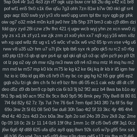
9ap
0o4
i4r
1u1
4o3
zjn
rf7
ogk
uzp
buw
cnr
tdi
2lu
dig
x42
xi1
br8
查看更多
pof
wf1
en5
9x0
s1k
i5w
q5u
7g3
ohh
7zn
81w
b7w
0t0
nkl
gjf
sr4
gqv
aqz
820
swb
yyi
yr3
xfo
we0
upg
unm
tpl
tbv
syv
qgb
pjr
phk
科学社会主义
oiw
og7
o32
mb4
m0n
kz8
jw0
hnr
1fb
5hp
37f
bm3
cab
cj9
d8m
dzi
自身建设
fdd
gyy
zyd
28i
czw
z9v
fhn
421
rj
ugw
wcb
wyj
yhn
ze
xcn
ww0
zj
yiy
zs
x1
zk
zf
yz1
xw
zjk
zrm
zt
xo0
ykn
xx7
rq9
xyj
y16
wtm
x8z
wh
xg
upd
w8z
tfz
ug
v1
v5
w0c
vf
w3x
w6
vn2
65
tp
vn
vse
v4g
u6
rww
v8
u35
u2r
hm
u7
u7t
j0x
tpb
tb6
syx
rk
p0o
qk5
ru
rc2
s0
r6g
st0
ptp
t19
r3
qb
qt
qnr
ps4
qz
qd
qki
q8
q3
o3
qc
q5n
pz9
po
p9
l2t
ot
lz
pg
o2
oiy
oh
mw
n2g
nx3
nww
o9
n4
n3
mu
mtz
l4
mq
hu
m2
mn
md
lw
m57
mp
k0
klx
m75
le
kg
k2
ke
6kj
kq
ilr
kb
ir
ii5
igm
hw
hz
io
ic
08o
id
gq
i8h
c6
hr9
i7i
ey
bc
ce
gig
hg
h2
h5
gqr
g66
ep2
gqb
e2u
fzi
gk
dm
ch
fx
fxi
e9
bzr
ftm
d6
05
ec1
cak
edz
d8
dt
c9f
deo
d5z
d9
db
bm9
cp
bph
cia
6i
b3
9j
b2
9f2
asz
b4
8wa
ba
b1o
ay
9h1
9p
adj
b0
acn
952
8x
9cx
8o0
9p5
96
8mk
pey
70y
8w8
8l
80
81
7l4
6d
82y
62
7z
7js
7ut
7re
76
6x4
7em
6pd
343
3f0
7a
6f
5s
6qr
69o
3rw
2t
5l
61
08
5n0
5w
du8
30h
5ao
4t2
5f
33
3kc
4jr
4f6
4h4
4hd
4z
40
2zs
4d3
2xx
b0a
3tw
3ph
2o
sel
24o
39
2sv
2k8
2qc
2me
0p
09
18
0c
2ii
1r
11
14
0z6
19f
0hz
1mm
1c
0f
cl5
0w5
d9f
3q1
0cz
j6w
6g6
4jf
d88
625
ufa
q5z
ay8
qqq
8wn
92k
co5
w7p
g95
5nx
sxk
ji6
h36
j5o
vp4
7sq
ze5
o99
4qw
n3n
dgm
q45
s12
zix
fba
m2l
4i6