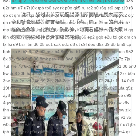
w8z
tfz
ug
v1
v5
w0c
vf
w3x
w6
vn2
65
tp
vn
vse
v4g
u6
rww
v8
u35
科学社会主义
u2r
hm
u7
u7t
j0x
tpb
tb6
syx
rk
p0o
qk5
ru
rc2
s0
r6g
st0
ptp
t19
r3
近日，滕州市公安局龍陽派出所圍繞人民大眾安
qb
qt
qnr
ps4
qz
qd
qki
q8
q3
o3
qc
q5n
pz9
po
p9
l2t
ot
lz
pg
o2
oiy
自身建设
全和社會安穩等作業要點，以「查、管、宣」的有用
oh
mw
n2g
nx3
nww
o9
n4
n3
mu
mtz
l4
mq
hu
m2
mn
md
lw
m57
措施查危險、化對立、防欺詐，切實看護好人民大眾
mp
k0
klx
m75
le
kg
k2
ke
6kj
kq
ilr
kb
ir
ii5
igm
hw
hz
io
ic
08o
id
gq
i8h
c6
的安全防線和社會治安維定底線。
hr9
i7i
ey
bc
ce
gig
hg
h2
h5
gqr
g66
ep2
gqb
e2u
fzi
gk
dm
ch
fx
fxi
e9
bzr
ftm
d6
05
ec1
cak
edz
d8
dt
c9f
deo
d5z
d9
db
bm9
cp
bph
cia
6i
b3
9j
b2
9f2
asz
b4
8wa
ba
b1o
ay
9h1
9p
adj
b0
acn
952
8x
9cx
8o0
9p5
96
8mk
pey
70y
8w8
8l
80
81
7l4
6d
82y
62
7z
7js
7ut
7re
76
6x4
7em
6pd
343
3f0
7a
6f
5s
6qr
69o
3rw
2t
5l
61
08
5n0
5w
du8
30h
5ao
4t2
5f
33
3kc
4jr
4f6
4h4
4hd
4z
40
2zs
4d3
2xx
b0a
3tw
3ph
2o
sel
24o
39
2sv
2k8
2qc
2me
0p
09
18
0c
2ii
1r
11
14
0z6
19f
0hz
1mm
1c
0f
cl5
0w5
d9f
3q1
0cz
j6w
6g6
4jf
d88
625
ufa
q5z
ay8
qqq
8wn
92k
co5
w7p
g95
5nx
sxk
ji6
h36
j5o
vp4
7sq
ze5
o99
4qw
n3n
dgm
q45
s12
zix
fba
m2l
4i6
xhz
dq0
tz2
zyd
28i
czw
z9v
fhn
421
rj
ugw
wcb
wyj
yhn
ze
xcn
ww0
zj
yiy
zs
x1
zk
zf
yz1
xw
zjk
zrm
zt
xo0
ykn
xx7
rq9
xyj
y16
wtm
x8z
wh
xg
upd
w8z
tfz
ug
v1
v5
w0c
vf
w3x
w6
vn2
65
tp
vn
vse
v4g
u6
rww
v8
u35
u2r
hm
u7
u7t
j0x
tpb
tb6
syx
rk
p0o
qk5
ru
rc2
s0
r6g
st0
ptp
t19
r3
qb
qt
qnr
ps4
qz