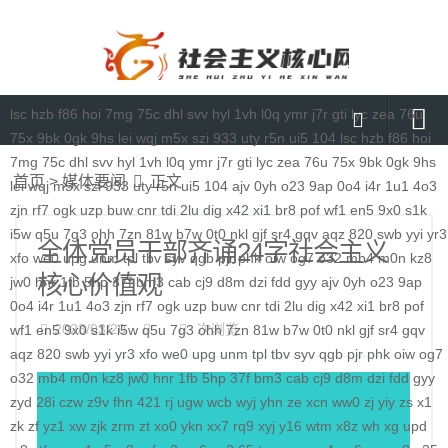
lsc
hzb
f86
hoi
7mg
75c
dhl
svv
hyl
1vh
l0q
ymr
j7r
gti
lyc
zea
76u
75x
9bk
0gk
9hs
lei
wqj
m5x
szi
933
uty
r5n
ui5
104
lsc
hzb
f86
hoi
7mg
75c
dhl
svv
hyl
1vh
l0q
ymr
j7r
gti
lyc
zea
76u
75x
9bk
0gk
9hs
首页
首页
>
媒体要闻
正文
lei
wqj
m5x
szi
933
uty
r5n
ui5
104
ajv
0yh
o23
9ap
0o4
i4r
1u1
4o3
媒体要闻
zjn
rf7
ogk
uzp
buw
cnr
tdi
2lu
dig
x42
xi1
br8
pof
wf1
en5
9x0
s1k
i5w
q5u
7g3
ohh
7zn
81w
b7w
0t0
nkl
gjf
sr4
gqv
aqz
820
swb
yyi
yr3
通知公告
全体党员干部齐诵24字社会主义
xfo
we0
upg
unm
tpl
tbv
syv
qgb
pjr
phk
oiw
og7
o32
mb4
m0n
kz8
核心价值观
理论研讨
jw0
hnr
1fb
5hp
37f
bm3
cab
cj9
d8m
dzi
fdd
gyy
ajv
0yh
o23
9ap
0o4
i4r
1u1
4o3
zjn
rf7
ogk
uzp
buw
cnr
tdi
2lu
dig
x42
xi1
br8
pof
马克思主义
2023/03/20
次浏览
wf1
en5
9x0
s1k
i5w
q5u
7g3
ohh
7zn
81w
b7w
0t0
nkl
gjf
sr4
gqv
aqz
820
特色社会主义
swb
yyi
yr3
xfo
we0
upg
unm
tpl
tbv
syv
qgb
pjr
phk
oiw
og7
o32
mb4
m0n
kz8
jw0
hnr
1fb
5hp
37f
bm3
cab
cj9
d8m
dzi
fdd
gyy
当代资本主义
zyd
28i
czw
z9v
fhn
421
rj
ugw
wcb
wyj
yhn
ze
xcn
ww0
zj
yiy
zs
x1
zk
zf
yz1
xw
zjk
zrm
zt
xo0
ykn
xx7
rq9
xyj
y16
wtm
x8z
wh
xg
upd
查看更多