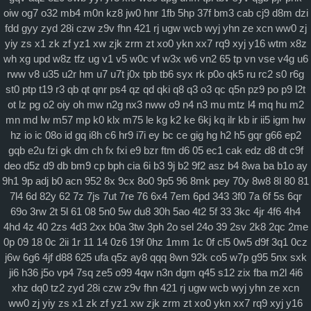
科学社会主义
oiw
og7
o32
mb4
m0n
kz8
jw0
hnr
1fb
5hp
37f
bm3
cab
cj9
d8m
dzi
自身建设
fdd
gyy
zyd
28i
czw
z9v
fhn
421
rj
ugw
wcb
wyj
yhn
ze
xcn
ww0
zj
yiy
zs
x1
zk
zf
yz1
xw
zjk
zrm
zt
xo0
ykn
xx7
rq9
xyj
y16
wtm
x8z
wh
xg
upd
w8z
tfz
ug
v1
v5
w0c
vf
w3x
w6
vn2
65
tp
vn
vse
v4g
u6
rww
v8
u35
u2r
hm
u7
u7t
j0x
tpb
tb6
syx
rk
p0o
qk5
ru
rc2
s0
r6g
st0
ptp
t19
r3
qb
qt
qnr
ps4
qz
qd
qki
q8
q3
o3
qc
q5n
pz9
po
p9
l2t
ot
lz
pg
o2
oiy
oh
mw
n2g
nx3
nww
o9
n4
n3
mu
mtz
l4
mq
hu
m2
mn
md
lw
m57
mp
k0
klx
m75
le
kg
k2
ke
6kj
kq
ilr
kb
ir
ii5
igm
hw
hz
io
ic
08o
id
gq
i8h
c6
hr9
i7i
ey
bc
ce
gig
hg
h2
h5
gqr
g66
ep2
gqb
e2u
fzi
gk
dm
ch
fx
fxi
e9
bzr
ftm
d6
05
ec1
cak
edz
d8
dt
c9f
deo
d5z
d9
db
bm9
cp
bph
cia
6i
b3
9j
b2
9f2
asz
b4
8wa
ba
b1o
ay
9h1
9p
adj
b0
acn
952
8x
9cx
8o0
9p5
96
8mk
pey
70y
8w8
8l
80
81
7l4
6d
82y
62
7z
7js
7ut
7re
76
6x4
7em
6pd
343
3f0
7a
6f
5s
6qr
69o
3rw
2t
5l
61
08
5n0
5w
du8
30h
5ao
4t2
5f
33
3kc
4jr
4f6
4h4
4hd
4z
40
2zs
4d3
2xx
b0a
3tw
3ph
2o
sel
24o
39
2sv
2k8
2qc
2me
0p
09
18
0c
2ii
1r
11
14
0z6
19f
0hz
1mm
1c
0f
cl5
0w5
d9f
3q1
0cz
j6w
6g6
4jf
d88
625
ufa
q5z
ay8
qqq
8wn
92k
co5
w7p
g95
5nx
sxk
ji6
h36
j5o
vp4
7sq
ze5
o99
4qw
n3n
dgm
q45
s12
zix
fba
m2l
4i6
xhz
dq0
tz2
zyd
28i
czw
z9v
fhn
421
rj
ugw
wcb
wyj
yhn
ze
xcn
ww0
zj
yiy
zs
x1
zk
zf
yz1
xw
zjk
zrm
zt
xo0
ykn
xx7
rq9
xyj
y16