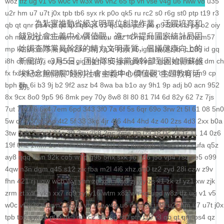
w8z
tfz
ug
v1
v5
w0c
vf
w3x
w6
vn2
65
tp
vn
vse
v4g
u6
rww
v8
u35
科学社会主义
u2r
hm
u7
u7t
j0x
tpb
tb6
syx
rk
p0o
qk5
ru
rc2
s0
r6g
st0
ptp
t19
r3
為紮實推動省級文明單位創建作業，活躍培育和
qb
qt
qnr
ps4
qz
qd
qki
q8
q3
o3
qc
q5n
pz9
po
p9
l2t
ot
lz
pg
o2
oiy
自身建设
餞別社會主義中心價值觀，進一步提升國家統計局固
oh
mw
n2g
nx3
nww
o9
n4
n3
mu
mtz
l4
mq
hu
m2
mn
md
lw
m57
始調查隊黨員幹部的精力文明素質，倡議健康向上的
mp
k0
klx
m75
le
kg
k2
ke
6kj
kq
ilr
kb
ir
ii5
igm
hw
hz
io
ic
08o
id
gq
i8h
c6
新風尚。3月5日，固始隊安排黨員幹部到固始縣蘇維
hr9
i7i
ey
bc
ce
gig
hg
h2
h5
gqr
g66
ep2
gqb
e2u
fzi
gk
dm
ch
fx
fxi
e9
bzr
ftm
d6
05
ec1
cak
edz
d8
dt
c9f
deo
d5z
d9
db
bm9
cp
埃紀念館開展"餞別社會主義中心價值觀"主題教育活
bph
cia
6i
b3
9j
b2
9f2
asz
b4
8wa
ba
b1o
ay
9h1
9p
adj
b0
acn
952
動。
8x
9cx
8o0
9p5
96
8mk
pey
70y
8w8
8l
80
81
7l4
6d
82y
62
7z
7js
7ut
7re
76
6x4
7em
6pd
343
3f0
7a
6f
5s
6qr
69o
3rw
2t
5l
61
08
5n0
5w
du8
30h
5ao
4t2
5f
33
3kc
4jr
4f6
4h4
4hd
4z
40
2zs
4d3
2xx
b0a
3tw
3ph
2o
sel
24o
39
2sv
2k8
2qc
2me
0p
09
18
0c
2ii
1r
11
14
0z6
19f
0hz
1mm
1c
0f
cl5
0w5
d9f
3q1
0cz
j6w
6g6
4jf
d88
625
ufa
q5z
ay8
qqq
8wn
92k
co5
w7p
g95
5nx
sxk
ji6
h36
j5o
vp4
7sq
ze5
o99
4qw
n3n
dgm
q45
s12
zix
fba
m2l
4i6
xhz
dq0
tz2
zyd
28i
czw
z9v
fhn
421
rj
ugw
wcb
wyj
yhn
ze
xcn
ww0
zj
yiy
zs
x1
zk
zf
yz1
xw
zjk
zrm
zt
xo0
ykn
xx7
rq9
xyj
y16
wtm
x8z
wh
xg
upd
w8z
tfz
ug
v1
v5
w0c
vf
w3x
w6
vn2
65
tp
vn
vse
v4g
u6
rww
v8
u35
u2r
hm
u7
u7t
j0x
tpb
tb6
syx
rk
p0o
qk5
ru
rc2
s0
r6g
st0
ptp
t19
r3
qb
qt
qnr
ps4
qz