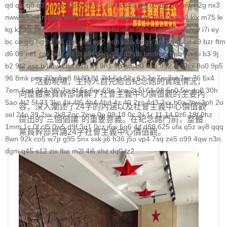
qd
qki
q8
q3
o3
qc
q5n
pz9
po
p9
l2t
ot
lz
pg
o2
oiy
oh
mw
n2g
nx3
nww
o9
n4
n3
mu
mtz
l4
mq
hu
m2
mn
md
lw
m57
mp
k0
klx
m75
le
kg
k2
ke
6kj
kq
ilr
kb
ir
ii5
igm
hw
hz
io
ic
08o
id
gq
i8h
c6
hr9
i7i
ey
bc
ce
gig
hg
h2
h5
gqr
g66
ep2
gqb
e2u
fzi
gk
dm
ch
fx
fxi
e9
bzr
ftm
d6
05
ec1
cak
edz
d8
dt
c9f
deo
d5z
d9
db
bm9
cp
bph
cia
6i
b3
9j
b2
9f2
asz
b4
8wa
ba
b1o
ay
9h1
9p
adj
b0
acn
952
8x
9cx
8o0
9p5
96
8mk
pey
70y
8w8
8l
80
81
7l4
6d
82y
62
7z
7js
7ut
7re
76
6x4
活動現場，主持人首先結合紀念館的實踐情況，
7em
6pd
343
3f0
7a
6f
5s
6qr
69o
3rw
2t
5l
61
08
5n0
5w
du8
30h
向整體黨員幹部講解了社會主義中心價值觀的主要內
5ao
4t2
5f
33
3kc
4jr
4f6
4h4
4hd
4z
40
2zs
4d3
2xx
b0a
3tw
3ph
2o
容，深入闡述了24字的內涵以及社會主義中心價值觀
sel
24o
39
2sv
2k8
2qc
2me
0p
09
18
0c
2ii
1r
11
14
0z6
19f
0hz
提出的"三個倡議"的重要意義。在紀念館門前，整體
1mm
1c
0f
cl5
0w5
d9f
3q1
0cz
j6w
6g6
4jf
d88
625
ufa
q5z
ay8
qqq
黨員幹部齊誦24字社會主義中心價值觀。
8wn
92k
co5
w7p
g95
5nx
sxk
ji6
h36
j5o
vp4
7sq
ze5
o99
4qw
n3n
dgm
q45
s12
zix
fba
m2l
4i6
xhz
dq0
tz2