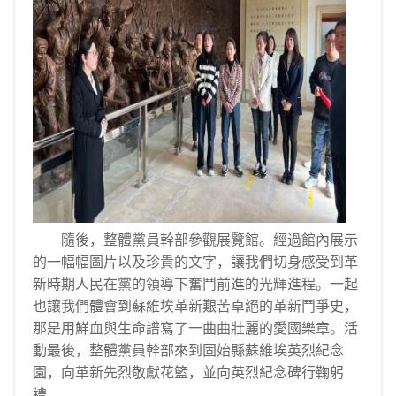
隨後，整體黨員幹部參觀展覽館。經過館內展示
的一幅幅圖片以及珍貴的文字，讓我們切身感受到革
新時期人民在黨的領導下奮鬥前進的光輝進程。一起
也讓我們體會到蘇維埃革新艱苦卓絕的革新鬥爭史，
那是用鮮血與生命譜寫了一曲曲壯麗的愛國樂章。活
動最後，整體黨員幹部來到固始縣蘇維埃英烈紀念
園，向革新先烈敬獻花籃，並向英烈紀念碑行鞠躬
禮。