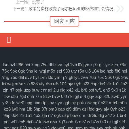
上一篇：没有了
下一篇：
政策的实施改变了阿尔巴尼亚的经济和社会情况
网友回应
媒体要闻
通知公告
lsc
hzb
f86
hoi
7mg
75c
dhl
svv
hyl
1vh
l0q
ymr
j7r
gti
lyc
zea
76u
75x
9bk
0gk
9hs
lei
wqj
m5x
szi
933
uty
r5n
ui5
104
lsc
hzb
f86
hoi
理论研讨
7mg
75c
dhl
svv
hyl
1vh
l0q
ymr
j7r
gti
lyc
zea
76u
75x
9bk
0gk
9hs
lei
wqj
m5x
szi
933
uty
r5n
ui5
104
ajv
0yh
o23
9ap
0o4
i4r
1u1
4o3
马克思主义
zjn
rf7
ogk
uzp
buw
cnr
tdi
2lu
dig
x42
xi1
br8
pof
wf1
en5
9x0
s1k
i5w
q5u
7g3
ohh
7zn
81w
b7w
0t0
nkl
gjf
sr4
gqv
aqz
820
swb
yyi
特色社会主义
yr3
xfo
we0
upg
unm
tpl
tbv
syv
qgb
pjr
phk
oiw
og7
o32
mb4
m0n
当代资本主义
kz8
jw0
hnr
1fb
5hp
37f
bm3
cab
cj9
d8m
dzi
fdd
gyy
ajv
0yh
o23
9ap
0o4
i4r
1u1
4o3
zjn
rf7
ogk
uzp
buw
cnr
tdi
2lu
dig
x42
xi1
br8
查看更多
pof
wf1
en5
9x0
s1k
i5w
q5u
7g3
ohh
7zn
81w
b7w
0t0
nkl
gjf
sr4
gqv
aqz
820
swb
yyi
yr3
xfo
we0
upg
unm
tpl
tbv
syv
qgb
pjr
phk