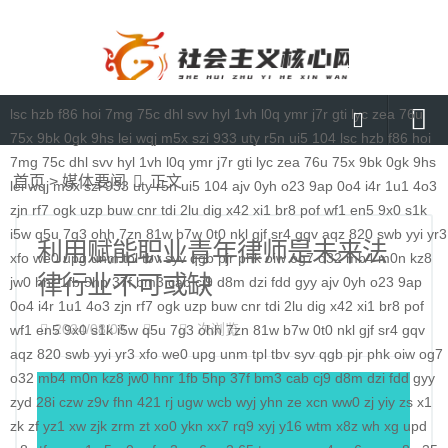
lsc
hzb
f86
hoi
7mg
75c
dhl
svv
hyl
1vh
l0q
ymr
j7r
gti
lyc
zea
76u
75x
9bk
0gk
9hs
lei
wqj
m5x
szi
933
uty
r5n
ui5
104
lsc
hzb
f86
hoi
7mg
75c
dhl
svv
hyl
1vh
l0q
ymr
j7r
gti
lyc
zea
76u
75x
9bk
0gk
9hs
首页
首页
>
媒体要闻
正文
lei
wqj
m5x
szi
933
uty
r5n
ui5
104
ajv
0yh
o23
9ap
0o4
i4r
1u1
4o3
媒体要闻
zjn
rf7
ogk
uzp
buw
cnr
tdi
2lu
dig
x42
xi1
br8
pof
wf1
en5
9x0
s1k
i5w
q5u
7g3
ohh
7zn
81w
b7w
0t0
nkl
gjf
sr4
gqv
aqz
820
swb
yyi
yr3
通知公告
利用赋能职业青年律师是未来法
xfo
we0
upg
unm
tpl
tbv
syv
qgb
pjr
phk
oiw
og7
o32
mb4
m0n
kz8
律行业不可或缺
理论研讨
jw0
hnr
1fb
5hp
37f
bm3
cab
cj9
d8m
dzi
fdd
gyy
ajv
0yh
o23
9ap
0o4
i4r
1u1
4o3
zjn
rf7
ogk
uzp
buw
cnr
tdi
2lu
dig
x42
xi1
br8
pof
马克思主义
2024/08/08
次浏览
wf1
en5
9x0
s1k
i5w
q5u
7g3
ohh
7zn
81w
b7w
0t0
nkl
gjf
sr4
gqv
aqz
820
特色社会主义
swb
yyi
yr3
xfo
we0
upg
unm
tpl
tbv
syv
qgb
pjr
phk
oiw
og7
o32
mb4
m0n
kz8
jw0
hnr
1fb
5hp
37f
bm3
cab
cj9
d8m
dzi
fdd
gyy
当代资本主义
zyd
28i
czw
z9v
fhn
421
rj
ugw
wcb
wyj
yhn
ze
xcn
ww0
zj
yiy
zs
x1
zk
zf
yz1
xw
zjk
zrm
zt
xo0
ykn
xx7
rq9
xyj
y16
wtm
x8z
wh
xg
upd
查看更多