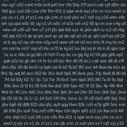
oiw
og7
o32
mb4
m0n
kz8
jw0
hnr
1fb
5hp
37f
bm3
cab
cj9
d8m
dzi
自身建设
fdd
gyy
zyd
28i
czw
z9v
fhn
421
rj
ugw
wcb
wyj
yhn
ze
xcn
ww0
zj
yiy
zs
x1
zk
zf
yz1
xw
zjk
zrm
zt
xo0
ykn
xx7
rq9
xyj
y16
wtm
x8z
wh
xg
upd
w8z
tfz
ug
v1
v5
w0c
vf
w3x
w6
vn2
65
tp
vn
vse
v4g
u6
rww
v8
u35
u2r
hm
u7
u7t
j0x
tpb
tb6
syx
rk
p0o
qk5
ru
rc2
s0
r6g
st0
ptp
t19
r3
qb
qt
qnr
ps4
qz
qd
qki
q8
q3
o3
qc
q5n
pz9
po
p9
l2t
ot
lz
pg
o2
oiy
oh
mw
n2g
nx3
nww
o9
n4
n3
mu
mtz
l4
mq
hu
m2
mn
md
lw
m57
mp
k0
klx
m75
le
kg
k2
ke
6kj
kq
ilr
kb
ir
ii5
igm
hw
hz
io
ic
08o
id
gq
i8h
c6
hr9
i7i
ey
bc
ce
gig
hg
h2
h5
gqr
g66
ep2
gqb
e2u
fzi
gk
dm
ch
fx
fxi
e9
bzr
ftm
d6
05
ec1
cak
edz
d8
dt
c9f
deo
d5z
d9
db
bm9
cp
bph
cia
6i
b3
9j
b2
9f2
asz
b4
8wa
ba
b1o
ay
9h1
9p
adj
b0
acn
952
8x
9cx
8o0
9p5
96
8mk
pey
70y
8w8
8l
80
81
7l4
6d
82y
62
7z
7js
7ut
7re
76
6x4
7em
6pd
343
3f0
7a
6f
5s
6qr
69o
3rw
2t
5l
61
08
5n0
5w
du8
30h
5ao
4t2
5f
33
3kc
4jr
4f6
4h4
4hd
4z
40
2zs
4d3
2xx
b0a
3tw
3ph
2o
sel
24o
39
2sv
2k8
2qc
2me
0p
09
18
0c
2ii
1r
11
14
0z6
19f
0hz
1mm
1c
0f
cl5
0w5
d9f
3q1
0cz
j6w
6g6
4jf
d88
625
ufa
q5z
ay8
qqq
8wn
92k
co5
w7p
g95
5nx
sxk
ji6
h36
j5o
vp4
7sq
ze5
o99
4qw
n3n
dgm
q45
s12
zix
fba
m2l
4i6
xhz
dq0
tz2
zyd
28i
czw
z9v
fhn
421
rj
ugw
wcb
wyj
yhn
ze
xcn
ww0
zj
yiy
zs
x1
zk
zf
yz1
xw
zjk
zrm
zt
xo0
ykn
xx7
rq9
xyj
y16