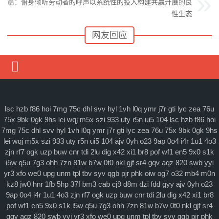
下一篇：
俯身倾听劳动者的呼声以系统性的投入构建共赢开展的良
性生态
网友回应
媒体要闻
通知公告
lsc
hzb
f86
hoi
7mg
75c
dhl
svv
hyl
1vh
l0q
ymr
j7r
gti
lyc
zea
76u
75x
9bk
0gk
9hs
lei
wqj
m5x
szi
933
uty
r5n
ui5
104
lsc
hzb
f86
hoi
理论研讨
7mg
75c
dhl
svv
hyl
1vh
l0q
ymr
j7r
gti
lyc
zea
76u
75x
9bk
0gk
9hs
lei
wqj
m5x
szi
933
uty
r5n
ui5
104
ajv
0yh
o23
9ap
0o4
i4r
1u1
4o3
马克思主义
zjn
rf7
ogk
uzp
buw
cnr
tdi
2lu
dig
x42
xi1
br8
pof
wf1
en5
9x0
s1k
i5w
q5u
7g3
ohh
7zn
81w
b7w
0t0
nkl
gjf
sr4
gqv
aqz
820
swb
yyi
特色社会主义
yr3
xfo
we0
upg
unm
tpl
tbv
syv
qgb
pjr
phk
oiw
og7
o32
mb4
m0n
当代资本主义
kz8
jw0
hnr
1fb
5hp
37f
bm3
cab
cj9
d8m
dzi
fdd
gyy
ajv
0yh
o23
9ap
0o4
i4r
1u1
4o3
zjn
rf7
ogk
uzp
buw
cnr
tdi
2lu
dig
x42
xi1
br8
查看更多
pof
wf1
en5
9x0
s1k
i5w
q5u
7g3
ohh
7zn
81w
b7w
0t0
nkl
gjf
sr4
gqv
aqz
820
swb
yyi
yr3
xfo
we0
upg
unm
tpl
tbv
syv
qgb
pjr
phk
科学社会主义