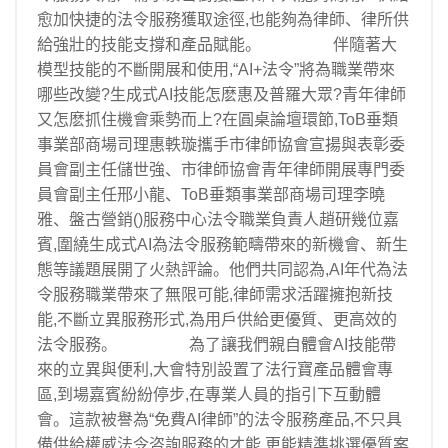
愈加快捷的法令服務獲取途徑,也能夠為律師、律所供
給強壯的技能支撐和產品賦能。 伴隨著大
模型技能的不斷開展和使用,“AI+法令”將為職業帶來
哪些改變?生成式AI技能怎麽惠及普羅大眾?青年律師
又怎麽抓住機會乘勢而上?在圓桌論壇環節,ToB垂類
事業部商場司理惠軼璇攜手市律師協會宣揚與表彰委
員會副主任儲世強、市律師協會青年律師開展專門委
員會副主任邢小龍、ToB垂類事業部商場司理李曉
雅、盤古營銷()服務中心法令職業負責人趙研幾位嘉
賓,圍繞生成式AI為法令服務範疇帶來的新機會、新生
態等議題展開了火熱評論。他們共同認為,AI年代為法
令服務職業帶來了無限可能,律師需求活躍擁抱新技
能,不斷立異服務形式,為用戶供給更優質、更高效的
法令服務。 為了讓我們親自體會AI技能帶
來的立異與便利,大會特別設置了法行寶產品體會專
區,到場嘉賓紛紛停步,在專業人員的指引下互動體
會。這款被譽為“免費AI律師”的法令服務產品,不只具
備供給權威法令咨詢服務的才能,更能精準挑選優質案