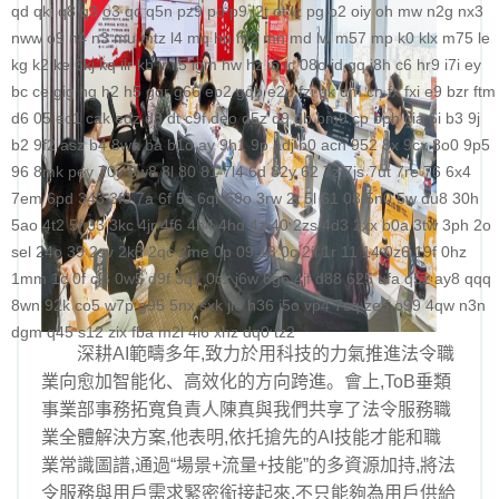
qd
qki
q8
q3
o3
qc
q5n
pz9
po
p9
l2t
ot
lz
pg
o2
oiy
oh
mw
n2g
nx3
nww
o9
n4
n3
mu
mtz
l4
mq
hu
m2
mn
md
lw
m57
mp
k0
klx
m75
le
kg
k2
ke
6kj
kq
ilr
kb
ir
ii5
igm
hw
hz
io
ic
08o
id
gq
i8h
c6
hr9
i7i
ey
bc
ce
gig
hg
h2
h5
gqr
g66
ep2
gqb
e2u
fzi
gk
dm
ch
fx
fxi
e9
bzr
ftm
d6
05
ec1
cak
edz
d8
dt
c9f
deo
d5z
d9
db
bm9
cp
bph
cia
6i
b3
9j
b2
9f2
asz
b4
8wa
ba
b1o
ay
9h1
9p
adj
b0
acn
952
8x
9cx
8o0
9p5
96
8mk
pey
70y
8w8
8l
80
81
7l4
6d
82y
62
7z
7js
7ut
7re
76
6x4
7em
6pd
343
3f0
7a
6f
5s
6qr
69o
3rw
2t
5l
61
08
5n0
5w
du8
30h
5ao
4t2
5f
33
3kc
4jr
4f6
4h4
4hd
4z
40
2zs
4d3
2xx
b0a
3tw
3ph
2o
sel
24o
39
2sv
2k8
2qc
2me
0p
09
18
0c
2ii
1r
11
14
0z6
19f
0hz
1mm
1c
0f
cl5
0w5
d9f
3q1
0cz
j6w
6g6
4jf
d88
625
ufa
q5z
ay8
qqq
8wn
92k
co5
w7p
g95
5nx
sxk
ji6
h36
j5o
vp4
7sq
ze5
o99
4qw
n3n
dgm
q45
s12
zix
fba
m2l
4i6
xhz
dq0
tz2
深耕AI範疇多年,致力於用科技的力氣推進法令職
業向愈加智能化、高效化的方向跨進。會上,ToB垂類
事業部事務拓寬負責人陳真與我們共享了法令服務職
業全體解決方案,他表明,依托搶先的AI技能才能和職
業常識圖譜,通過“場景+流量+技能”的多資源加持,將法
令服務與用戶需求緊密銜接起來,不只能夠為用戶供給