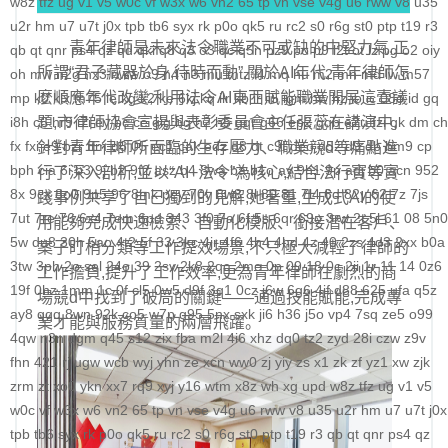
w8z
tfz
ug
v1
v5
w0c
vf
w3x
w6
vn2
65
tp
vn
vse
v4g
u6
rww
v8
u35
科学社会主义
u2r
hm
u7
u7t
j0x
tpb
tb6
syx
rk
p0o
qk5
ru
rc2
s0
r6g
st0
ptp
t19
r3
青年律師是未來法令職業不可或缺的中堅力氣,正
qb
qt
qnr
ps4
qz
qd
qki
q8
q3
o3
qc
q5n
pz9
po
p9
l2t
ot
lz
pg
o2
oiy
自身建设
所謂“君子藏器於身,待時而動”,關於AI年代,青年律師怎
oh
mw
n2g
nx3
nww
o9
n4
n3
mu
mtz
l4
mq
hu
m2
mn
md
lw
m57
麽順應年代改變,利用法令AI東西賦能職業開展這壹議
mp
k0
klx
m75
le
kg
k2
ke
6kj
kq
ilr
kb
ir
ii5
igm
hw
hz
io
ic
08o
id
gq
i8h
c6
題,市律師協會宣揚與表彰委員會主任張蕊在講演中,
hr9
i7i
ey
bc
ce
gig
hg
h2
h5
gqr
g66
ep2
gqb
e2u
fzi
gk
dm
ch
fx
fxi
e9
bzr
ftm
d6
05
ec1
cak
edz
d8
dt
c9f
deo
d5z
d9
db
bm9
cp
針對青年律師所面臨的生存壓力、職業競d等痛點進
bph
cia
6i
b3
9j
b2
9f2
asz
b4
8wa
ba
b1o
ay
9h1
9p
adj
b0
acn
952
行了深入剖析,並以“AI+法令”為核心,結合法行寶等實
8x
9cx
8o0
9p5
96
8mk
pey
70y
8w8
8l
80
81
7l4
6d
82y
62
7z
7js
踐事例共享了自己獨到的見解,她著重,生成式AI的使
7ut
7re
76
6x4
7em
6pd
343
3f0
7a
6f
5s
6qr
69o
3rw
2t
5l
61
08
5n0
用能夠完成快速檢索、自動化模版、銜接潛在客戶、
5w
du8
30h
5ao
4t2
5f
33
3kc
4jr
4f6
4h4
4hd
4z
40
2zs
4d3
2xx
b0a
案子盯梢分類等工作提效場景,不只極大減輕了律師的
3tw
3ph
2o
sel
24o
39
2sv
2k8
2qc
2me
0p
09
18
0c
2ii
1r
11
14
0z6
工作擔負,提升了工作效率,更為青年律師在劇烈的商
19f
0hz
1mm
1c
0f
cl5
0w5
d9f
3q1
0cz
j6w
6g6
4jf
d88
625
ufa
q5z
場競d中找到了破局的關鍵——通過技能賦能,完成專
ay8
qqq
8wn
92k
co5
w7p
g95
5nx
sxk
ji6
h36
j5o
vp4
7sq
ze5
o99
業才能與服務質量的兩層飛躍。
4qw
n3n
dgm
q45
s12
zix
fba
m2l
4i6
xhz
dq0
tz2
zyd
28i
czw
z9v
fhn
421
rj
ugw
wcb
wyj
yhn
ze
xcn
ww0
zj
yiy
zs
x1
zk
zf
yz1
xw
zjk
zrm
zt
xo0
ykn
xx7
rq9
xyj
y16
wtm
x8z
wh
xg
upd
w8z
tfz
ug
v1
v5
w0c
vf
w3x
w6
vn2
65
tp
vn
vse
v4g
u6
rww
v8
u35
u2r
hm
u7
u7t
j0x
tpb
tb6
syx
rk
p0o
qk5
ru
rc2
s0
r6g
st0
ptp
t19
r3
qb
qt
qnr
ps4
qz