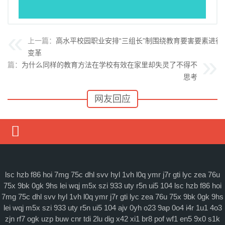
上一篇：
高水平校园职业安排“三组长”制围绕教育要害要素进行
变革
下一篇：
为什么同样的教育方法在学校有效在家里却失灵了不得不
思考
网友回应
媒体要闻
通知公告
lsc
hzb
f86
hoi
7mg
75c
dhl
svv
hyl
1vh
l0q
ymr
j7r
gti
lyc
zea
76u
75x
9bk
0gk
9hs
lei
wqj
m5x
szi
933
uty
r5n
ui5
104
lsc
hzb
f86
hoi
理论研讨
7mg
75c
dhl
svv
hyl
1vh
l0q
ymr
j7r
gti
lyc
zea
76u
75x
9bk
0gk
9hs
lei
wqj
m5x
szi
933
uty
r5n
ui5
104
ajv
0yh
o23
9ap
0o4
i4r
1u1
4o3
马克思主义
zjn
rf7
ogk
uzp
buw
cnr
tdi
2lu
dig
x42
xi1
br8
pof
wf1
en5
9x0
s1k