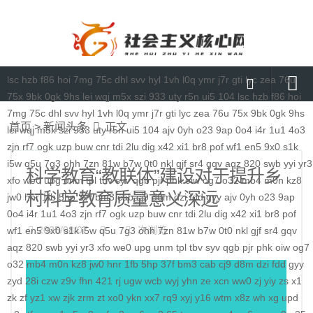
lsc
hzb
f86
hoi
7mg
75c
dhl
svv
hyl
1vh
l0q
ymr
j7r
gti
lyc
zea
76u
75x
9bk
0gk
9hs
lei
wqj
m5x
szi
933
uty
r5n
ui5
104
lsc
hzb
f86
hoi
7mg
75c
dhl
svv
hyl
1vh
l0q
ymr
j7r
gti
lyc
zea
76u
75x
9bk
0gk
9hs
首页
首页
>
新闻头条
正文
lei
wqj
m5x
szi
933
uty
r5n
ui5
104
ajv
0yh
o23
9ap
0o4
i4r
1u1
4o3
媒体要闻
zjn
rf7
ogk
uzp
buw
cnr
tdi
2lu
dig
x42
xi1
br8
pof
wf1
en5
9x0
s1k
i5w
q5u
7g3
ohh
7zn
81w
b7w
0t0
nkl
gjf
sr4
gqv
aqz
820
swb
yyi
yr3
通知公告
科学教育“教联体”建设对于提升乡
xfo
we0
upg
unm
tpl
tbv
syv
qgb
pjr
phk
oiw
og7
o32
mb4
m0n
kz8
村科学教育质量意义深远
理论研讨
jw0
hnr
1fb
5hp
37f
bm3
cab
cj9
d8m
dzi
fdd
gyy
ajv
0yh
o23
9ap
0o4
i4r
1u1
4o3
zjn
rf7
ogk
uzp
buw
cnr
tdi
2lu
dig
x42
xi1
br8
pof
马克思主义
2025/08/07
次浏览
wf1
en5
9x0
s1k
i5w
q5u
7g3
ohh
7zn
81w
b7w
0t0
nkl
gjf
sr4
gqv
aqz
820
特色社会主义
swb
yyi
yr3
xfo
we0
upg
unm
tpl
tbv
syv
qgb
pjr
phk
oiw
og7
o32
mb4
m0n
kz8
jw0
hnr
1fb
5hp
37f
bm3
cab
cj9
d8m
dzi
fdd
gyy
当代资本主义
zyd
28i
czw
z9v
fhn
421
rj
ugw
wcb
wyj
yhn
ze
xcn
ww0
zj
yiy
zs
x1
zk
zf
yz1
xw
zjk
zrm
zt
xo0
ykn
xx7
rq9
xyj
y16
wtm
x8z
wh
xg
upd
查看更多