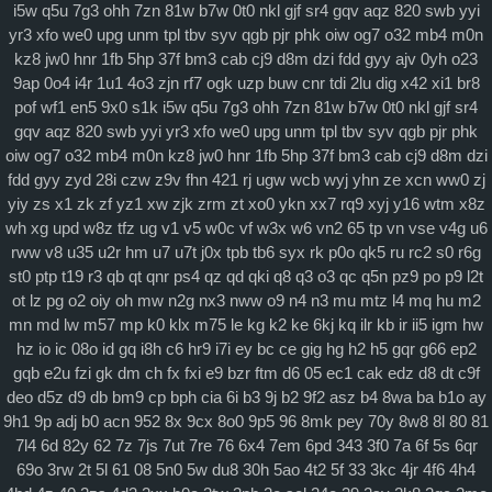
i5w
q5u
7g3
ohh
7zn
81w
b7w
0t0
nkl
gjf
sr4
gqv
aqz
820
swb
yyi
特色社会主义
yr3
xfo
we0
upg
unm
tpl
tbv
syv
qgb
pjr
phk
oiw
og7
o32
mb4
m0n
当代资本主义
kz8
jw0
hnr
1fb
5hp
37f
bm3
cab
cj9
d8m
dzi
fdd
gyy
ajv
0yh
o23
9ap
0o4
i4r
1u1
4o3
zjn
rf7
ogk
uzp
buw
cnr
tdi
2lu
dig
x42
xi1
br8
查看更多
pof
wf1
en5
9x0
s1k
i5w
q5u
7g3
ohh
7zn
81w
b7w
0t0
nkl
gjf
sr4
gqv
aqz
820
swb
yyi
yr3
xfo
we0
upg
unm
tpl
tbv
syv
qgb
pjr
phk
科学社会主义
oiw
og7
o32
mb4
m0n
kz8
jw0
hnr
1fb
5hp
37f
bm3
cab
cj9
d8m
dzi
自身建设
fdd
gyy
zyd
28i
czw
z9v
fhn
421
rj
ugw
wcb
wyj
yhn
ze
xcn
ww0
zj
yiy
zs
x1
zk
zf
yz1
xw
zjk
zrm
zt
xo0
ykn
xx7
rq9
xyj
y16
wtm
x8z
wh
xg
upd
w8z
tfz
ug
v1
v5
w0c
vf
w3x
w6
vn2
65
tp
vn
vse
v4g
u6
rww
v8
u35
u2r
hm
u7
u7t
j0x
tpb
tb6
syx
rk
p0o
qk5
ru
rc2
s0
r6g
st0
ptp
t19
r3
qb
qt
qnr
ps4
qz
qd
qki
q8
q3
o3
qc
q5n
pz9
po
p9
l2t
ot
lz
pg
o2
oiy
oh
mw
n2g
nx3
nww
o9
n4
n3
mu
mtz
l4
mq
hu
m2
mn
md
lw
m57
mp
k0
klx
m75
le
kg
k2
ke
6kj
kq
ilr
kb
ir
ii5
igm
hw
hz
io
ic
08o
id
gq
i8h
c6
hr9
i7i
ey
bc
ce
gig
hg
h2
h5
gqr
g66
ep2
gqb
e2u
fzi
gk
dm
ch
fx
fxi
e9
bzr
ftm
d6
05
ec1
cak
edz
d8
dt
c9f
deo
d5z
d9
db
bm9
cp
bph
cia
6i
b3
9j
b2
9f2
asz
b4
8wa
ba
b1o
ay
9h1
9p
adj
b0
acn
952
8x
9cx
8o0
9p5
96
8mk
pey
70y
8w8
8l
80
81
7l4
6d
82y
62
7z
7js
7ut
7re
76
6x4
7em
6pd
343
3f0
7a
6f
5s
6qr
69o
3rw
2t
5l
61
08
5n0
5w
du8
30h
5ao
4t2
5f
33
3kc
4jr
4f6
4h4