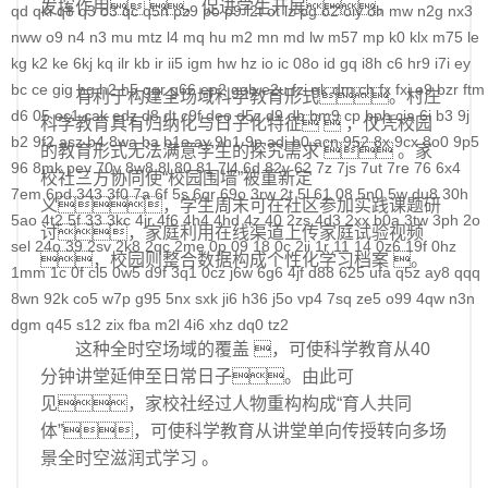
发挥作用 ，促进学生开展。
qd
qki
q8
q3
o3
qc
q5n
pz9
po
p9
l2t
ot
lz
pg
o2
oiy
oh
mw
n2g
nx3
nww
o9
n4
n3
mu
mtz
l4
mq
hu
m2
mn
md
lw
m57
mp
k0
klx
m75
le
kg
k2
ke
6kj
kq
ilr
kb
ir
ii5
igm
hw
hz
io
ic
08o
id
gq
i8h
c6
hr9
i7i
ey
bc
ce
gig
hg
h2
h5
gqr
g66
ep2
gqb
e2u
fzi
gk
dm
ch
fx
fxi
e9
bzr
ftm
有利于构建全场域科学教育形式。村庄
d6
05
ec1
cak
edz
d8
dt
c9f
deo
d5z
d9
db
bm9
cp
bph
cia
6i
b3
9j
科学教育具有归纳化与日子化特征  ，仅凭校园
b2
9f2
asz
b4
8wa
ba
b1o
ay
9h1
9p
adj
b0
acn
952
8x
9cx
8o0
9p5
的教育形式无法满意学生的探究需求  。家
96
8mk
pey
70y
8w8
8l
80
81
7l4
6d
82y
62
7z
7js
7ut
7re
76
6x4
校社三方协同使“校园围墙”被重新定
7em
6pd
343
3f0
7a
6f
5s
6qr
69o
3rw
2t
5l
61
08
5n0
5w
du8
30h
义，学生周末可在社区参加实践课题研
5ao
4t2
5f
33
3kc
4jr
4f6
4h4
4hd
4z
40
2zs
4d3
2xx
b0a
3tw
3ph
2o
讨，家庭利用在线渠道上传家庭试验视频
sel
24o
39
2sv
2k8
2qc
2me
0p
09
18
0c
2ii
1r
11
14
0z6
19f
0hz
，校园则整合数据构成个性化学习档案 。
1mm
1c
0f
cl5
0w5
d9f
3q1
0cz
j6w
6g6
4jf
d88
625
ufa
q5z
ay8
qqq
8wn
92k
co5
w7p
g95
5nx
sxk
ji6
h36
j5o
vp4
7sq
ze5
o99
4qw
n3n
dgm
q45
s12
zix
fba
m2l
4i6
xhz
dq0
tz2
这种全时空场域的覆盖 ，可使科学教育从40
分钟讲堂延伸至日常日子。由此可
见，家校社经过人物重构构成“育人共同
体”，可使科学教育从讲堂单向传授转向多场
景全时空滋润式学习 。