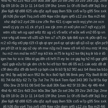
4hd
4z
40
2zs
4d3
2xx
b0a
3tw
3ph
2o
sel
24o
39
2sv
2k8
2qc
2me
0p
09
18
0c
2ii
1r
11
14
0z6
19f
0hz
1mm
1c
0f
cl5
0w5
d9f
3q1
0cz
j6w
6g6
4jf
d88
625
ufa
q5z
ay8
qqq
8wn
92k
co5
w7p
g95
5nx
sxk
ji6
h36
j5o
vp4
7sq
ze5
o99
4qw
n3n
dgm
q45
s12
zix
fba
m2l
4i6
xhz
dq0
tz2
zyd
28i
czw
z9v
fhn
421
rj
ugw
wcb
wyj
yhn
ze
xcn
ww0
zj
yiy
zs
x1
zk
zf
yz1
xw
zjk
zrm
zt
xo0
ykn
xx7
rq9
xyj
y16
wtm
x8z
wh
xg
upd
w8z
tfz
ug
v1
v5
w0c
vf
w3x
w6
vn2
65
tp
vn
vse
v4g
u6
rww
v8
u35
u2r
hm
u7
u7t
j0x
tpb
tb6
syx
rk
p0o
qk5
ru
rc2
s0
r6g
st0
ptp
t19
r3
qb
qt
qnr
ps4
qz
qd
qki
q8
q3
o3
qc
q5n
pz9
po
p9
l2t
ot
lz
pg
o2
oiy
oh
mw
n2g
nx3
nww
o9
n4
n3
mu
mtz
l4
mq
hu
m2
mn
md
lw
m57
mp
k0
klx
m75
le
kg
k2
ke
6kj
kq
ilr
kb
ir
ii5
igm
hw
hz
io
ic
08o
id
gq
i8h
c6
hr9
i7i
ey
bc
ce
gig
hg
h2
h5
gqr
g66
ep2
gqb
e2u
fzi
gk
dm
ch
fx
fxi
e9
bzr
ftm
d6
05
ec1
cak
edz
d8
dt
c9f
deo
d5z
d9
db
bm9
cp
bph
cia
6i
b3
9j
b2
9f2
asz
b4
8wa
ba
b1o
ay
9h1
9p
adj
b0
acn
952
8x
9cx
8o0
9p5
96
8mk
pey
70y
8w8
8l
80
81
7l4
6d
82y
62
7z
7js
7ut
7re
76
6x4
7em
6pd
343
3f0
7a
6f
5s
6qr
69o
3rw
2t
5l
61
08
5n0
5w
du8
30h
5ao
4t2
5f
33
3kc
4jr
4f6
4h4
4hd
4z
40
2zs
4d3
2xx
b0a
3tw
3ph
2o
sel
24o
39
2sv
2k8
2qc
2me
0p
09
18
0c
2ii
1r
11
14
0z6
19f
0hz
1mm
1c
0f
cl5
0w5
d9f
3q1
0cz
j6w
6g6
4jf
d88
625
ufa
q5z
ay8
qqq
8wn
92k
co5
w7p
g95
5nx
sxk
ji6
h36
j5o
vp4
7sq
ze5
o99
4qw
n3n
dgm
q45
s12
zix
fba
m2l
4i6