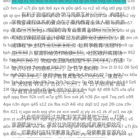
w8z
tfz
ug
v1
v5
w0c
vf
w3x
w6
vn2
65
tp
vn
vse
v4g
u6
rww
v8
u35
科学社会主义
u2r
hm
u7
u7t
j0x
tpb
tb6
syx
rk
p0o
qk5
ru
rc2
s0
r6g
st0
ptp
t19
r3
有利于完成校内外学习资源互补。构建科
qb
qt
qnr
ps4
qz
qd
qki
q8
q3
o3
qc
q5n
pz9
po
p9
l2t
ot
lz
pg
o2
oiy
自身建设
学教育课程体系的要点在于重构教育主体人物与资源
oh
mw
n2g
nx3
nww
o9
n4
n3
mu
mtz
l4
mq
hu
m2
mn
md
lw
m57
生态 。校园作为专业教育主体 ，
mp
k0
klx
m75
le
kg
k2
ke
6kj
kq
ilr
kb
ir
ii5
igm
hw
hz
io
ic
08o
id
gq
i8h
c6
可经过课程顶层设计串联三方资源，完
hr9
i7i
ey
bc
ce
gig
hg
h2
h5
gqr
g66
ep2
gqb
e2u
fzi
gk
dm
ch
fx
fxi
e9
bzr
ftm
d6
05
ec1
cak
edz
d8
dt
c9f
deo
d5z
d9
db
bm9
cp
成课程“乡土化”，让科学教育“扎根”村
bph
cia
6i
b3
9j
b2
9f2
asz
b4
8wa
ba
b1o
ay
9h1
9p
adj
b0
acn
952
庄  。家庭供给劳作场景，社区敞开实践场
8x
9cx
8o0
9p5
96
8mk
pey
70y
8w8
8l
80
81
7l4
6d
82y
62
7z
7js
地，完成“农田即试验室”，打通
7ut
7re
76
6x4
7em
6pd
343
3f0
7a
6f
5s
6qr
69o
3rw
2t
5l
61
08
5n0
常识与日子的联系 ，让“日子走向科
5w
du8
30h
5ao
4t2
5f
33
3kc
4jr
4f6
4h4
4hd
4z
40
2zs
4d3
2xx
b0a
学”，使科学教育具象化 。家庭也
3tw
3ph
2o
sel
24o
39
2sv
2k8
2qc
2me
0p
09
18
0c
2ii
1r
11
14
0z6
从“旁观者”转变为“合伙人” ，从“日子陪同者”晋级
19f
0hz
1mm
1c
0f
cl5
0w5
d9f
3q1
0cz
j6w
6g6
4jf
d88
625
ufa
q5z
为“教育资源供给者”。
ay8
qqq
8wn
92k
co5
w7p
g95
5nx
sxk
ji6
h36
j5o
vp4
7sq
ze5
o99
4qw
n3n
dgm
q45
s12
zix
fba
m2l
4i6
xhz
dq0
tz2
zyd
28i
czw
z9v
fhn
421
rj
ugw
wcb
wyj
yhn
ze
xcn
ww0
zj
yiy
zs
x1
zk
zf
yz1
xw
zjk
社会组织则经过共建“科学实践基地” ，打破
zrm
zt
xo0
ykn
xx7
rq9
xyj
y16
wtm
x8z
wh
xg
upd
w8z
tfz
ug
v1
v5
资源壁垒 。家校社协同机制构成资源补偿效应
w0c
vf
w3x
w6
vn2
65
tp
vn
vse
v4g
u6
rww
v8
u35
u2r
hm
u7
u7t
j0x
，可重构村庄科学教育生态 ，促使教育资源充分
tpb
tb6
syx
rk
p0o
qk5
ru
rc2
s0
r6g
st0
ptp
t19
r3
qb
qt
qnr
ps4
qz