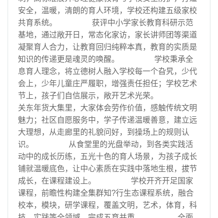
安全，温暖，清朗的育人环境，学校还构建五级家校
共育系统。 获评中小学家长教育科研示范
基地，通过敞开日，常态化家访，家长讲师团等渠道
凝聚育人合力，让教育回归纯粹本真，教育的实质是
知识的传递更是魂灵的唤醒。 学校秉承全
息育人理念，将立德树人融入学校每一个旮旯，少代
会上，少年儿童庄严履职，增强责任担任；学校艺术
节上，孩子们自信展示，敞开艺术光荣。
关东年货大集里，大家体会劳作价值，感触传统文明
魅力；社区自愿服务中，学子传递温暖善意，建立远
大理想，从走廊里的礼貌问好，到操场上的规则认
识。 从食堂里的光盘举动，到各类实践活
动中的成长历练，五光十色的育人场景，为孩子成长
铺就温暖底色，让中心素质在实践中落地生根，拔节
成长，在课程建设上。 学校开齐开足国家
课程，前瞻性构建全集群知?行生态课程系统，融合
校本，模块，研学课程，覆盖文明，艺术，体育，科
技，实践等全领域，完成五育并重。 全面