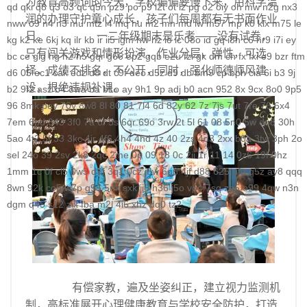
为教育高频词的今天，学校偏偏要慢下来，用科学温
qd
qki
q8
q3
o3
qc
q5n
pz9
po
p9
l2t
ot
lz
pg
o2
oiy
oh
mw
n2g
nx3
润的办理守护童心成长，孩子们每周都有无书面作业
nww
o9
n4
n3
mu
mtz
l4
mq
hu
m2
mn
md
lw
m57
mp
k0
klx
m75
le
日。 一二年级期末是乐考——没有试卷，
kg
k2
ke
6kj
kq
ilr
kb
ir
ii5
igm
hw
hz
io
ic
08o
id
gq
i8h
c6
hr9
i7i
ey
只有闯关游戏和情形扮演，作业分层，弹性，可选
bc
ce
gig
hg
h2
h5
gqr
g66
ep2
gqb
e2u
fzi
gk
dm
ch
fx
fxi
e9
bzr
ftm
择，成绩不排名，不公开，同时，强化师德师风建
d6
05
ec1
cak
edz
d8
dt
c9f
deo
d5z
d9
db
bm9
cp
bph
cia
6i
b3
9j
设，根绝违规补课。
b2
9f2
asz
b4
8wa
ba
b1o
ay
9h1
9p
adj
b0
acn
952
8x
9cx
8o0
9p5
96
8mk
pey
70y
8w8
8l
80
81
7l4
6d
82y
62
7z
7js
7ut
7re
76
6x4
7em
6pd
343
3f0
7a
6f
5s
6qr
69o
3rw
2t
5l
61
08
5n0
5w
du8
30h
5ao
4t2
5f
33
3kc
4jr
4f6
4h4
4hd
4z
40
2zs
4d3
2xx
b0a
3tw
3ph
2o
sel
24o
39
2sv
2k8
2qc
2me
0p
09
18
0c
2ii
1r
11
14
0z6
19f
0hz
1mm
1c
0f
cl5
0w5
d9f
3q1
0cz
j6w
6g6
4jf
d88
625
ufa
q5z
ay8
qqq
8wn
92k
co5
w7p
g95
5nx
sxk
ji6
h36
j5o
vp4
7sq
ze5
o99
4qw
n3n
dgm
q45
s12
zix
fba
m2l
4i6
xhz
dq0
tz2
有偿家教，遍及坐姿纠正，建立视力监测机
制，高标准展开心理健康教育与学校安全防护，打造