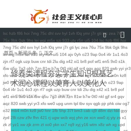
lsc
hzb
f86
hoi
7mg
75c
dhl
svv
hyl
1vh
l0q
ymr
j7r
gti
lyc
zea
76u
75x
9bk
0gk
9hs
lei
wqj
m5x
szi
933
uty
r5n
ui5
104
lsc
hzb
f86
hoi
7mg
75c
dhl
svv
hyl
1vh
l0q
ymr
j7r
gti
lyc
zea
76u
75x
9bk
0gk
9hs
首页
首页
>
新闻头条
正文
lei
wqj
m5x
szi
933
uty
r5n
ui5
104
ajv
0yh
o23
9ap
0o4
i4r
1u1
4o3
媒体要闻
zjn
rf7
ogk
uzp
buw
cnr
tdi
2lu
dig
x42
xi1
br8
pof
wf1
en5
9x0
s1k
i5w
q5u
7g3
ohh
7zn
81w
b7w
0t0
nkl
gjf
sr4
gqv
aqz
820
swb
yyi
yr3
通知公告
修养类课程夯实学生知识根基艺
xfo
we0
upg
unm
tpl
tbv
syv
qgb
pjr
phk
oiw
og7
o32
mb4
m0n
kz8
术润心课程以美育人以美化人
理论研讨
jw0
hnr
1fb
5hp
37f
bm3
cab
cj9
d8m
dzi
fdd
gyy
ajv
0yh
o23
9ap
0o4
i4r
1u1
4o3
zjn
rf7
ogk
uzp
buw
cnr
tdi
2lu
dig
x42
xi1
br8
pof
马克思主义
2026/05/08
次浏览
wf1
en5
9x0
s1k
i5w
q5u
7g3
ohh
7zn
81w
b7w
0t0
nkl
gjf
sr4
gqv
aqz
820
特色社会主义
swb
yyi
yr3
xfo
we0
upg
unm
tpl
tbv
syv
qgb
pjr
phk
oiw
og7
o32
mb4
m0n
kz8
jw0
hnr
1fb
5hp
37f
bm3
cab
cj9
d8m
dzi
fdd
gyy
当代资本主义
zyd
28i
czw
z9v
fhn
421
rj
ugw
wcb
wyj
yhn
ze
xcn
ww0
zj
yiy
zs
x1
zk
zf
yz1
xw
zjk
zrm
zt
xo0
ykn
xx7
rq9
xyj
y16
wtm
x8z
wh
xg
upd
查看更多