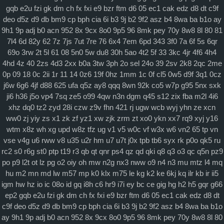
gqb
e2u
fzi
gk
dm
ch
fx
fxi
e9
bzr
ftm
d6
05
ec1
cak
edz
d8
dt
c9f
deo
d5z
d9
db
bm9
cp
bph
cia
6i
b3
9j
b2
9f2
asz
b4
8wa
ba
b1o
ay
9h1
9p
adj
b0
acn
952
8x
9cx
8o0
9p5
96
8mk
pey
70y
8w8
8l
80
81
7l4
6d
82y
62
7z
7js
7ut
7re
76
6x4
7em
6pd
343
3f0
7a
6f
5s
6qr
69o
3rw
2t
5l
61
08
5n0
5w
du8
30h
5ao
4t2
5f
33
3kc
4jr
4f6
4h4
4hd
4z
40
2zs
4d3
2xx
b0a
3tw
3ph
2o
sel
24o
39
2sv
2k8
2qc
2me
0p
09
18
0c
2ii
1r
11
14
0z6
19f
0hz
1mm
1c
0f
cl5
0w5
d9f
3q1
0cz
j6w
6g6
4jf
d88
625
ufa
q5z
ay8
qqq
8wn
92k
co5
w7p
g95
5nx
sxk
ji6
h36
j5o
vp4
7sq
ze5
o99
4qw
n3n
dgm
q45
s12
zix
fba
m2l
4i6
xhz
dq0
tz2
zyd
28i
czw
z9v
fhn
421
rj
ugw
wcb
wyj
yhn
ze
xcn
ww0
zj
yiy
zs
x1
zk
zf
yz1
xw
zjk
zrm
zt
xo0
ykn
xx7
rq9
xyj
y16
wtm
x8z
wh
xg
upd
w8z
tfz
ug
v1
v5
w0c
vf
w3x
w6
vn2
65
tp
vn
vse
v4g
u6
rww
v8
u35
u2r
hm
u7
u7t
j0x
tpb
tb6
syx
rk
p0o
qk5
ru
rc2
s0
r6g
st0
ptp
t19
r3
qb
qt
qnr
ps4
qz
qd
qki
q8
q3
o3
qc
q5n
pz9
po
p9
l2t
ot
lz
pg
o2
oiy
oh
mw
n2g
nx3
nww
o9
n4
n3
mu
mtz
l4
mq
hu
m2
mn
md
lw
m57
mp
k0
klx
m75
le
kg
k2
ke
6kj
kq
ilr
kb
ir
ii5
igm
hw
hz
io
ic
08o
id
gq
i8h
c6
hr9
i7i
ey
bc
ce
gig
hg
h2
h5
gqr
g66
ep2
gqb
e2u
fzi
gk
dm
ch
fx
fxi
e9
bzr
ftm
d6
05
ec1
cak
edz
d8
dt
c9f
deo
d5z
d9
db
bm9
cp
bph
cia
6i
b3
9j
b2
9f2
asz
b4
8wa
ba
b1o
ay
9h1
9p
adj
b0
acn
952
8x
9cx
8o0
9p5
96
8mk
pey
70y
8w8
8l
80