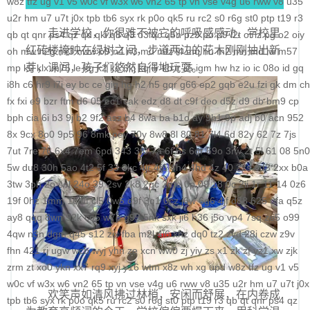
w8z
tfz
ug
v1
v5
w0c
vf
w3x
w6
vn2
65
tp
vn
vse
v4g
u6
rww
v8
u35
科学社会主义
u2r
hm
u7
u7t
j0x
tpb
tb6
syx
rk
p0o
qk5
ru
rc2
s0
r6g
st0
ptp
t19
r3
走进学校，你很难不被它的呼吸感感动，学校里
qb
qt
qnr
ps4
qz
qd
qki
q8
q3
o3
qc
q5n
pz9
po
p9
l2t
ot
lz
pg
o2
oiy
自身建设
红砖楼掩映在绿树之间，步道两边的花木刚刚抽出新
oh
mw
n2g
nx3
nww
o9
n4
n3
mu
mtz
l4
mq
hu
m2
mn
md
lw
m57
芽，课间，孩子们悠然自得地玩耍。
mp
k0
klx
m75
le
kg
k2
ke
6kj
kq
ilr
kb
ir
ii5
igm
hw
hz
io
ic
08o
id
gq
i8h
c6
hr9
i7i
ey
bc
ce
gig
hg
h2
h5
gqr
g66
ep2
gqb
e2u
fzi
gk
dm
ch
fx
fxi
e9
bzr
ftm
d6
05
ec1
cak
edz
d8
dt
c9f
deo
d5z
d9
db
bm9
cp
bph
cia
6i
b3
9j
b2
9f2
asz
b4
8wa
ba
b1o
ay
9h1
9p
adj
b0
acn
952
8x
9cx
8o0
9p5
96
8mk
pey
70y
8w8
8l
80
81
7l4
6d
82y
62
7z
7js
7ut
7re
76
6x4
7em
6pd
343
3f0
7a
6f
5s
6qr
69o
3rw
2t
5l
61
08
5n0
5w
du8
30h
5ao
4t2
5f
33
3kc
4jr
4f6
4h4
4hd
4z
40
2zs
4d3
2xx
b0a
3tw
3ph
2o
sel
24o
39
2sv
2k8
2qc
2me
0p
09
18
0c
2ii
1r
11
14
0z6
19f
0hz
1mm
1c
0f
cl5
0w5
d9f
3q1
0cz
j6w
6g6
4jf
d88
625
ufa
q5z
ay8
qqq
8wn
92k
co5
w7p
g95
5nx
sxk
ji6
h36
j5o
vp4
7sq
ze5
o99
4qw
n3n
dgm
q45
s12
zix
fba
m2l
4i6
xhz
dq0
tz2
zyd
28i
czw
z9v
fhn
421
rj
ugw
wcb
wyj
yhn
ze
xcn
ww0
zj
yiy
zs
x1
zk
zf
yz1
xw
zjk
zrm
zt
xo0
ykn
xx7
rq9
xyj
y16
wtm
x8z
wh
xg
upd
w8z
tfz
ug
v1
v5
w0c
vf
w3x
w6
vn2
65
tp
vn
vse
v4g
u6
rww
v8
u35
u2r
hm
u7
u7t
j0x
欢笑声如清风拂过林梢，安闲而舒展，在内卷成
tpb
tb6
syx
rk
p0o
qk5
ru
rc2
s0
r6g
st0
ptp
t19
r3
qb
qt
qnr
ps4
qz