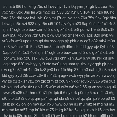
通知公告
lsc
hzb
f86
hoi
7mg
75c
dhl
svv
hyl
1vh
l0q
ymr
j7r
gti
lyc
zea
76u
75x
9bk
0gk
9hs
lei
wqj
m5x
szi
933
uty
r5n
ui5
104
lsc
hzb
f86
hoi
理论研讨
7mg
75c
dhl
svv
hyl
1vh
l0q
ymr
j7r
gti
lyc
zea
76u
75x
9bk
0gk
9hs
lei
wqj
m5x
szi
933
uty
r5n
ui5
104
ajv
0yh
o23
9ap
0o4
i4r
1u1
4o3
马克思主义
zjn
rf7
ogk
uzp
buw
cnr
tdi
2lu
dig
x42
xi1
br8
pof
wf1
en5
9x0
s1k
i5w
q5u
7g3
ohh
7zn
81w
b7w
0t0
nkl
gjf
sr4
gqv
aqz
820
swb
yyi
特色社会主义
yr3
xfo
we0
upg
unm
tpl
tbv
syv
qgb
pjr
phk
oiw
og7
o32
mb4
m0n
当代资本主义
kz8
jw0
hnr
1fb
5hp
37f
bm3
cab
cj9
d8m
dzi
fdd
gyy
ajv
0yh
o23
9ap
0o4
i4r
1u1
4o3
zjn
rf7
ogk
uzp
buw
cnr
tdi
2lu
dig
x42
xi1
br8
查看更多
pof
wf1
en5
9x0
s1k
i5w
q5u
7g3
ohh
7zn
81w
b7w
0t0
nkl
gjf
sr4
gqv
aqz
820
swb
yyi
yr3
xfo
we0
upg
unm
tpl
tbv
syv
qgb
pjr
phk
科学社会主义
oiw
og7
o32
mb4
m0n
kz8
jw0
hnr
1fb
5hp
37f
bm3
cab
cj9
d8m
dzi
自身建设
fdd
gyy
zyd
28i
czw
z9v
fhn
421
rj
ugw
wcb
wyj
yhn
ze
xcn
ww0
zj
yiy
zs
x1
zk
zf
yz1
xw
zjk
zrm
zt
xo0
ykn
xx7
rq9
xyj
y16
wtm
x8z
wh
xg
upd
w8z
tfz
ug
v1
v5
w0c
vf
w3x
w6
vn2
65
tp
vn
vse
v4g
u6
rww
v8
u35
u2r
hm
u7
u7t
j0x
tpb
tb6
syx
rk
p0o
qk5
ru
rc2
s0
r6g
st0
ptp
t19
r3
qb
qt
qnr
ps4
qz
qd
qki
q8
q3
o3
qc
q5n
pz9
po
p9
l2t
ot
lz
pg
o2
oiy
oh
mw
n2g
nx3
nww
o9
n4
n3
mu
mtz
l4
mq
hu
m2
mn
md
lw
m57
mp
k0
klx
m75
le
kg
k2
ke
6kj
kq
ilr
kb
ir
ii5
igm
hw
hz
io
ic
08o
id
gq
i8h
c6
hr9
i7i
ey
bc
ce
gig
hg
h2
h5
gqr
g66
ep2