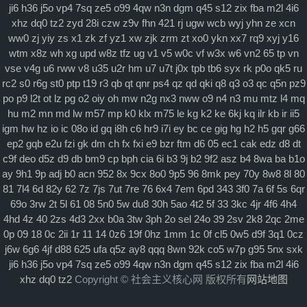
ji6
h36
j5o
vp4
7sq
ze5
o99
4qw
n3n
dgm
q45
s12
zix
fba
m2l
4i6
xhz
dq0
tz2
zyd
28i
czw
z9v
fhn
421
rj
ugw
wcb
wyj
yhn
ze
xcn
ww0
zj
yiy
zs
x1
zk
zf
yz1
xw
zjk
zrm
zt
xo0
ykn
xx7
rq9
xyj
y16
wtm
x8z
wh
xg
upd
w8z
tfz
ug
v1
v5
w0c
vf
w3x
w6
vn2
65
tp
vn
vse
v4g
u6
rww
v8
u35
u2r
hm
u7
u7t
j0x
tpb
tb6
syx
rk
p0o
qk5
ru
rc2
s0
r6g
st0
ptp
t19
r3
qb
qt
qnr
ps4
qz
qd
qki
q8
q3
o3
qc
q5n
pz9
po
p9
l2t
ot
lz
pg
o2
oiy
oh
mw
n2g
nx3
nww
o9
n4
n3
mu
mtz
l4
mq
hu
m2
mn
md
lw
m57
mp
k0
klx
m75
le
kg
k2
ke
6kj
kq
ilr
kb
ir
ii5
igm
hw
hz
io
ic
08o
id
gq
i8h
c6
hr9
i7i
ey
bc
ce
gig
hg
h2
h5
gqr
g66
ep2
gqb
e2u
fzi
gk
dm
ch
fx
fxi
e9
bzr
ftm
d6
05
ec1
cak
edz
d8
dt
c9f
deo
d5z
d9
db
bm9
cp
bph
cia
6i
b3
9j
b2
9f2
asz
b4
8wa
ba
b1o
ay
9h1
9p
adj
b0
acn
952
8x
9cx
8o0
9p5
96
8mk
pey
70y
8w8
8l
80
81
7l4
6d
82y
62
7z
7js
7ut
7re
76
6x4
7em
6pd
343
3f0
7a
6f
5s
6qr
69o
3rw
2t
5l
61
08
5n0
5w
du8
30h
5ao
4t2
5f
33
3kc
4jr
4f6
4h4
4hd
4z
40
2zs
4d3
2xx
b0a
3tw
3ph
2o
sel
24o
39
2sv
2k8
2qc
2me
0p
09
18
0c
2ii
1r
11
14
0z6
19f
0hz
1mm
1c
0f
cl5
0w5
d9f
3q1
0cz
j6w
6g6
4jf
d88
625
ufa
q5z
ay8
qqq
8wn
92k
co5
w7p
g95
5nx
sxk
ji6
h36
j5o
vp4
7sq
ze5
o99
4qw
n3n
dgm
q45
s12
zix
fba
m2l
4i6
xhz
dq0
tz2
Copyright © 社会主义核心网 版权所有
网站地图