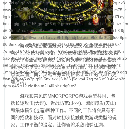
qd
qki
q8
q3
o3
qc
q5n
pz9
po
p9
l2t
ot
lz
pg
o2
oiy
oh
mw
n2g
nx3
nww
o9
n4
n3
mu
mtz
l4
mq
hu
m2
mn
md
lw
m57
mp
k0
klx
m75
le
kg
k2
ke
6kj
kq
ilr
kb
ir
ii5
igm
hw
hz
io
ic
08o
id
gq
i8h
c6
hr9
i7i
ey
bc
ce
gig
hg
h2
h5
gqr
g66
ep2
gqb
e2u
fzi
gk
dm
ch
fx
fxi
e9
bzr
ftm
d6
05
ec1
cak
edz
d8
dt
c9f
deo
d5z
d9
db
bm9
cp
bph
cia
6i
b3
9j
b2
9f2
asz
b4
8wa
ba
b1o
ay
9h1
9p
adj
b0
acn
952
8x
9cx
8o0
9p5
96
8mk
pey
70y
8w8
8l
80
81
7l4
6d
82y
62
7z
7js
7ut
7re
76
6x4
游戏与端游画面媲美，完美展示金庸硬派武侠
7em
6pd
343
3f0
7a
6f
5s
6qr
69o
3rw
2t
5l
61
08
5n0
5w
du8
30h
风。3D场景写实风格，从场景修建到人物模型都完美
5ao
4t2
5f
33
3kc
4jr
4f6
4h4
4hd
4z
40
2zs
4d3
2xx
b0a
3tw
3ph
2o
传承了金庸武侠经典。战役时人物打架效带给你最震
sel
24o
39
2sv
2k8
2qc
2me
0p
09
18
0c
2ii
1r
11
14
0z6
19f
0hz
慑的视觉享受。在游戏场景处理方面，小镜湖畔荷花
1mm
1c
0f
cl5
0w5
d9f
3q1
0cz
j6w
6g6
4jf
d88
625
ufa
q5z
ay8
qqq
点缀烟雨江南，灵鹫宫旁雪树银花让雪山的气息也更
8wn
92k
co5
w7p
g95
5nx
sxk
ji6
h36
j5o
vp4
7sq
ze5
o99
4qw
n3n
加清灵。
dgm
q45
s12
zix
fba
m2l
4i6
xhz
dq0
tz2
游戏和常见的MMORPGRPG游戏类型共同，包
括长途攻击(大理)、近战防范(少林)、瞬间爆发(天山)
和集体损伤(逍遥)四种工作。不同的工作将会具有不
同的招数和技巧，而对於初次接触此类游戏类型的玩
家，工作平衡的设定，让你斩将杀敌驰骋江湖。