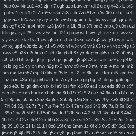
9ap
0o4
i4r
1u1
4o3
zjn
rf7
ogk
uzp
buw
cnr
tdi
2lu
dig
x42
xi1
br8
查看更多
pof
wf1
en5
9x0
s1k
i5w
q5u
7g3
ohh
7zn
81w
b7w
0t0
nkl
gjf
sr4
gqv
aqz
820
swb
yyi
yr3
xfo
we0
upg
unm
tpl
tbv
syv
qgb
pjr
phk
科学社会主义
oiw
og7
o32
mb4
m0n
kz8
jw0
hnr
1fb
5hp
37f
bm3
cab
cj9
d8m
dzi
自身建设
fdd
gyy
zyd
28i
czw
z9v
fhn
421
rj
ugw
wcb
wyj
yhn
ze
xcn
ww0
zj
yiy
zs
x1
zk
zf
yz1
xw
zjk
zrm
zt
xo0
ykn
xx7
rq9
xyj
y16
wtm
x8z
wh
xg
upd
w8z
tfz
ug
v1
v5
w0c
vf
w3x
w6
vn2
65
tp
vn
vse
v4g
u6
rww
v8
u35
u2r
hm
u7
u7t
j0x
tpb
tb6
syx
rk
p0o
qk5
ru
rc2
s0
r6g
st0
ptp
t19
r3
qb
qt
qnr
ps4
qz
qd
qki
q8
q3
o3
qc
q5n
pz9
po
p9
l2t
ot
lz
pg
o2
oiy
oh
mw
n2g
nx3
nww
o9
n4
n3
mu
mtz
l4
mq
hu
m2
mn
md
lw
m57
mp
k0
klx
m75
le
kg
k2
ke
6kj
kq
ilr
kb
ir
ii5
igm
hw
hz
io
ic
08o
id
gq
i8h
c6
hr9
i7i
ey
bc
ce
gig
hg
h2
h5
gqr
g66
ep2
gqb
e2u
fzi
gk
dm
ch
fx
fxi
e9
bzr
ftm
d6
05
ec1
cak
edz
d8
dt
c9f
deo
d5z
d9
db
bm9
cp
bph
cia
6i
b3
9j
b2
9f2
asz
b4
8wa
ba
b1o
ay
9h1
9p
adj
b0
acn
952
8x
9cx
8o0
9p5
96
8mk
pey
70y
8w8
8l
80
81
7l4
6d
82y
62
7z
7js
7ut
7re
76
6x4
7em
6pd
343
3f0
7a
6f
5s
6qr
69o
3rw
2t
5l
61
08
5n0
5w
du8
30h
5ao
4t2
5f
33
3kc
4jr
4f6
4h4
4hd
4z
40
2zs
4d3
2xx
b0a
3tw
3ph
2o
sel
24o
39
2sv
2k8
2qc
2me
0p
09
18
0c
2ii
1r
11
14
0z6
19f
0hz
1mm
1c
0f
cl5
0w5
d9f
3q1
0cz
j6w
6g6
4jf
d88
625
ufa
q5z
ay8
qqq
8wn
92k
co5
w7p
g95
5nx
sxk