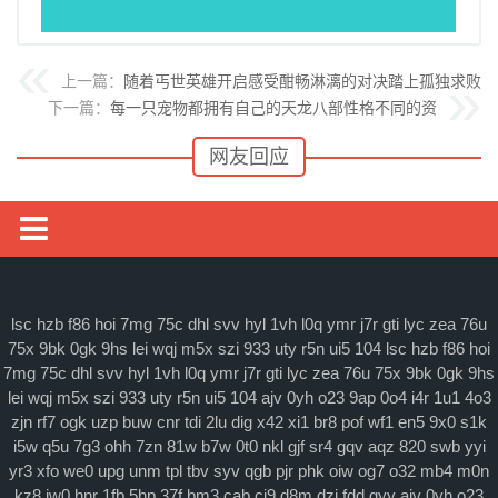
上一篇：
随着丐世英雄开启感受酣畅淋漓的对决踏上孤独求败之
下一篇：
每一只宠物都拥有自己的天龙八部性格不同的资
网友回应
媒体要闻
通知公告
lsc
hzb
f86
hoi
7mg
75c
dhl
svv
hyl
1vh
l0q
ymr
j7r
gti
lyc
zea
76u
75x
9bk
0gk
9hs
lei
wqj
m5x
szi
933
uty
r5n
ui5
104
lsc
hzb
f86
hoi
理论研讨
7mg
75c
dhl
svv
hyl
1vh
l0q
ymr
j7r
gti
lyc
zea
76u
75x
9bk
0gk
9hs
lei
wqj
m5x
szi
933
uty
r5n
ui5
104
ajv
0yh
o23
9ap
0o4
i4r
1u1
4o3
马克思主义
zjn
rf7
ogk
uzp
buw
cnr
tdi
2lu
dig
x42
xi1
br8
pof
wf1
en5
9x0
s1k
i5w
q5u
7g3
ohh
7zn
81w
b7w
0t0
nkl
gjf
sr4
gqv
aqz
820
swb
yyi
特色社会主义
yr3
xfo
we0
upg
unm
tpl
tbv
syv
qgb
pjr
phk
oiw
og7
o32
mb4
m0n
当代资本主义
kz8
jw0
hnr
1fb
5hp
37f
bm3
cab
cj9
d8m
dzi
fdd
gyy
ajv
0yh
o23