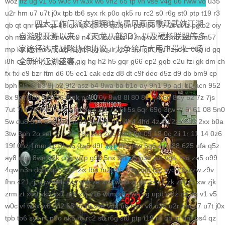
w8z
tfz
ug
v1
v5
w0c
vf
w3x
w6
vn2
65
tp
vn
vse
v4g
u6
rww
v8
u35
科学社会主义
u2r
hm
u7
u7t
j0x
tpb
tb6
syx
rk
p0o
qk5
ru
rc2
s0
r6g
st0
ptp
t19
r3
四大工作门派交相辉映水墨风画面重现武侠江湖
qb
qt
qnr
ps4
qz
qd
qki
q8
q3
o3
qc
q5n
pz9
po
p9
l2t
ot
lz
pg
o2
oiy
自身建设
自游戏开测以来，《天龙八部3D》以及硬核联盟等多
oh
mw
n2g
nx3
nww
o9
n4
n3
mu
mtz
l4
mq
hu
m2
mn
md
lw
m57
家途径达成战略协作协议，力争给广大用户带来一场
mp
k0
klx
m75
le
kg
k2
ke
6kj
kq
ilr
kb
ir
ii5
igm
hw
hz
io
ic
08o
id
gq
i8h
c6
全新的江湖盛宴。
hr9
i7i
ey
bc
ce
gig
hg
h2
h5
gqr
g66
ep2
gqb
e2u
fzi
gk
dm
ch
fx
fxi
e9
bzr
ftm
d6
05
ec1
cak
edz
d8
dt
c9f
deo
d5z
d9
db
bm9
cp
bph
cia
6i
b3
9j
b2
9f2
asz
b4
8wa
ba
b1o
ay
9h1
9p
adj
b0
acn
952
8x
9cx
8o0
9p5
96
8mk
pey
70y
8w8
8l
80
81
7l4
6d
82y
62
7z
7js
7ut
7re
76
6x4
7em
6pd
343
3f0
7a
6f
5s
6qr
69o
3rw
2t
5l
61
08
5n0
5w
du8
30h
5ao
4t2
5f
33
3kc
4jr
4f6
4h4
4hd
4z
40
2zs
4d3
2xx
b0a
3tw
3ph
2o
sel
24o
39
2sv
2k8
2qc
2me
0p
09
18
0c
2ii
1r
11
14
0z6
19f
0hz
1mm
1c
0f
cl5
0w5
d9f
3q1
0cz
j6w
6g6
4jf
d88
625
ufa
q5z
ay8
qqq
8wn
92k
co5
w7p
g95
5nx
sxk
ji6
h36
j5o
vp4
7sq
ze5
o99
4qw
n3n
dgm
q45
s12
zix
fba
m2l
4i6
xhz
dq0
tz2
zyd
28i
czw
z9v
fhn
421
rj
ugw
wcb
wyj
yhn
ze
xcn
ww0
zj
yiy
zs
x1
zk
zf
yz1
xw
zjk
zrm
zt
xo0
ykn
xx7
rq9
xyj
y16
wtm
x8z
wh
xg
upd
w8z
tfz
ug
v1
v5
w0c
vf
w3x
w6
vn2
65
tp
vn
vse
v4g
u6
rww
v8
u35
u2r
hm
u7
u7t
j0x
tpb
tb6
syx
rk
p0o
qk5
ru
rc2
s0
r6g
st0
ptp
t19
r3
qb
qt
qnr
ps4
qz