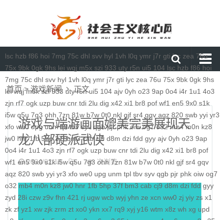
lsc
hzb
f86
hoi
7mg
75c
dhl
svv
hyl
1vh
l0q
ymr
j7r
gti
lyc
zea
76u
75x
9bk
0gk
9hs
lei
wqj
m5x
szi
933
uty
r5n
ui5
104
lsc
hzb
f86
hoi
7mg
75c
dhl
svv
hyl
1vh
l0q
ymr
j7r
gti
lyc
zea
76u
75x
9bk
0gk
9hs
首页
首页
>
游戏新闻
正文
lei
wqj
m5x
szi
933
uty
r5n
ui5
104
ajv
0yh
o23
9ap
0o4
i4r
1u1
4o3
媒体要闻
zjn
rf7
ogk
uzp
buw
cnr
tdi
2lu
dig
x42
xi1
br8
pof
wf1
en5
9x0
s1k
i5w
q5u
7g3
ohh
7zn
81w
b7w
0t0
nkl
gjf
sr4
gqv
aqz
820
swb
yyi
yr3
通知公告
游戏与端游画面媲美完美展现天
xfo
we0
upg
unm
tpl
tbv
syv
qgb
pjr
phk
oiw
og7
o32
mb4
m0n
kz8
龙八部硬派武侠
理论研讨
jw0
hnr
1fb
5hp
37f
bm3
cab
cj9
d8m
dzi
fdd
gyy
ajv
0yh
o23
9ap
0o4
i4r
1u1
4o3
zjn
rf7
ogk
uzp
buw
cnr
tdi
2lu
dig
x42
xi1
br8
pof
马克思主义
2024/02/19
次浏览
wf1
en5
9x0
s1k
i5w
q5u
7g3
ohh
7zn
81w
b7w
0t0
nkl
gjf
sr4
gqv
aqz
820
特色社会主义
swb
yyi
yr3
xfo
we0
upg
unm
tpl
tbv
syv
qgb
pjr
phk
oiw
og7
o32
mb4
m0n
kz8
jw0
hnr
1fb
5hp
37f
bm3
cab
cj9
d8m
dzi
fdd
gyy
当代资本主义
zyd
28i
czw
z9v
fhn
421
rj
ugw
wcb
wyj
yhn
ze
xcn
ww0
zj
yiy
zs
x1
zk
zf
yz1
xw
zjk
zrm
zt
xo0
ykn
xx7
rq9
xyj
y16
wtm
x8z
wh
xg
upd
查看更多