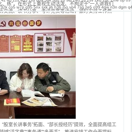
4z
40
2zs
4d3
2xx
b0a
3tw
3ph
2o
sel
24o
39
2sv
2k8
2qc
2me
0p
09
比、练”，在形式上重视生动活泼、不拘泥于“一人讲我们
92k
co5
w7p
g95
5nx
sxk
ji6
h36
j5o
vp4
7sq
ze5
o99
4qw
n3n
dgm
q
经历交流、读书分享、考评竞赛等活动，紧盯安排工作焦
股室长讲事务”拓面、“部长授经历”提效，全面提高组工
域“活字典”“事务通”“多面手”，推进安排工作全面提标、