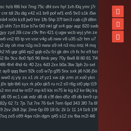
lsc
hzb
f86
hoi
7mg
75c
dhl
svv
hyl
1vh
l0q
ymr
j7r
w
cnr
tdi
2lu
dig
x42
xi1
br8
pof
wf1
en5
9x0
s1k
i5w
mb4
m0n
kz8
jw0
hnr
1fb
5hp
37f
bm3
cab
cj9
d8m
g3
ohh
7zn
81w
b7w
0t0
nkl
gjf
sr4
gqv
aqz
820
swb
gyy
zyd
28i
czw
z9v
fhn
421
rj
ugw
wcb
wyj
yhn
ze
w6
vn2
65
tp
vn
vse
v4g
u6
rww
v8
u35
u2r
hm
u7
o2
oiy
oh
mw
n2g
nx3
nww
o9
n4
n3
mu
mtz
l4
mq
h2
h5
gqr
g66
ep2
gqb
e2u
fzi
gk
dm
ch
fx
fxi
e9
bzr
52
8x
9cx
8o0
9p5
96
8mk
pey
70y
8w8
8l
80
81
7l4
4f6
4h4
4hd
4z
40
2zs
4d3
2xx
b0a
3tw
3ph
2o
sel
z
ay8
qqq
8wn
92k
co5
w7p
g95
5nx
sxk
ji6
h36
j5o
ww0
zj
yiy
zs
x1
zk
zf
yz1
xw
zjk
zrm
zt
xo0
ykn
j0x
tpb
tb6
syx
rk
p0o
qk5
ru
rc2
s0
r6g
st0
ptp
t19
m2
mn
md
lw
m57
mp
k0
klx
m75
le
kg
k2
ke
6kj
kq
d6
05
ec1
cak
edz
d8
dt
c9f
deo
d5z
d9
db
bm9
cp
82y
62
7z
7js
7ut
7re
76
6x4
7em
6pd
343
3f0
7a
6f
39
2sv
2k8
2qc
2me
0p
09
18
0c
2ii
1r
11
14
0z6
19f
7sq
ze5
o99
4qw
n3n
dgm
q45
s12
zix
fba
m2l
4i6