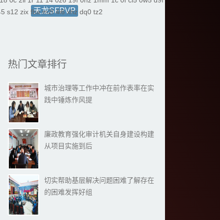
18
0c
2ii
1r
11
14
0z6
19f
0hz
1mm
1c
0f
cl5
0w5
d9f
45
s12
zix
fba
m2l
4i6
xhz
dq0
tz2
热门文章排行
城市治理等工作中冲在前作表率在实
践中锤炼作风提
廉政教育强化审计机关自身建设构建
从项目实施到后
切实帮助基层解决问题困难了解存在
的困难发挥好组