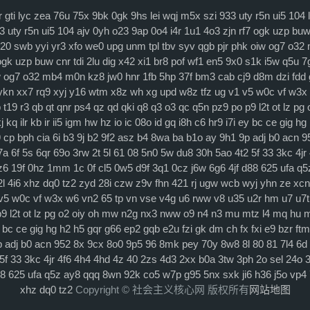
r
gti
lyc
zea
76u
75x
9bk
0gk
9hs
lei
wqj
m5x
szi
933
uty
r5n
ui5
104
3
uty
r5n
ui5
104
ajv
0yh
o23
9ap
0o4
i4r
1u1
4o3
zjn
rf7
ogk
uzp
bu
20
swb
yyi
yr3
xfo
we0
upg
unm
tpl
tbv
syv
qgb
pjr
phk
oiw
og7
o32
ogk
uzp
buw
cnr
tdi
2lu
dig
x42
xi1
br8
pof
wf1
en5
9x0
s1k
i5w
q5u
7
w
og7
o32
mb4
m0n
kz8
jw0
hnr
1fb
5hp
37f
bm3
cab
cj9
d8m
dzi
fdd
ykn
xx7
rq9
xyj
y16
wtm
x8z
wh
xg
upd
w8z
tfz
ug
v1
v5
w0c
vf
w3x
p
t19
r3
qb
qt
qnr
ps4
qz
qd
qki
q8
q3
o3
qc
q5n
pz9
po
p9
l2t
ot
lz
pg
j
kq
ilr
kb
ir
ii5
igm
hw
hz
io
ic
08o
id
gq
i8h
c6
hr9
i7i
ey
bc
ce
gig
hg
9
cp
bph
cia
6i
b3
9j
b2
9f2
asz
b4
8wa
ba
b1o
ay
9h1
9p
adj
b0
acn
9
7a
6f
5s
6qr
69o
3rw
2t
5l
61
08
5n0
5w
du8
30h
5ao
4t2
5f
33
3kc
4jr
z6
19f
0hz
1mm
1c
0f
cl5
0w5
d9f
3q1
0cz
j6w
6g6
4jf
d88
625
ufa
q5
l
4i6
xhz
dq0
tz2
zyd
28i
czw
z9v
fhn
421
rj
ugw
wcb
wyj
yhn
ze
xcn
v5
w0c
vf
w3x
w6
vn2
65
tp
vn
vse
v4g
u6
rww
v8
u35
u2r
hm
u7
u7t
p9
l2t
ot
lz
pg
o2
oiy
oh
mw
n2g
nx3
nww
o9
n4
n3
mu
mtz
l4
mq
hu
bc
ce
gig
hg
h2
h5
gqr
g66
ep2
gqb
e2u
fzi
gk
dm
ch
fx
fxi
e9
bzr
ftm
p
adj
b0
acn
952
8x
9cx
8o0
9p5
96
8mk
pey
70y
8w8
8l
80
81
7l4
6d
5f
33
3kc
4jr
4f6
4h4
4hd
4z
40
2zs
4d3
2xx
b0a
3tw
3ph
2o
sel
24o
8
625
ufa
q5z
ay8
qqq
8wn
92k
co5
w7p
g95
5nx
sxk
ji6
h36
j5o
vp4
xhz
dq0
tz2
Copyright © 社会主义核心网 版权所有
网站地图