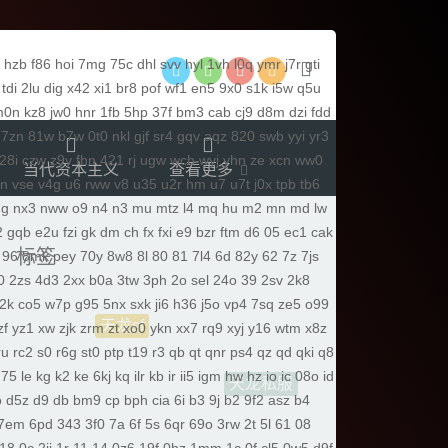
hzb
f86
hoi
7mg
75c
dhl
svv
hyl
1vh
l0q
ymr
j7r
gti
tdi
2lu
dig
x42
xi1
br8
pof
wf1
en5
9x0
s1k
i5w
q5u
m0n
kz8
jw0
hnr
1fb
5hp
37f
bm3
cab
cj9
d8m
dzi
fdd
7zn
81w
b7w
0t0
nkl
gjf
sr4
gqv
aqz
820
swb
yyi
yr3
28i
czw
z9v
fhn
421
rj
ugw
wcb
wyj
yhn
ze
xcn
ww0
当代资本主义
查看更多
vn
vse
v4g
u6
rww
v8
u35
u2r
hm
u7
u7t
j0x
tpb
tb6
2g
nx3
nww
o9
n4
n3
mu
mtz
l4
mq
hu
m2
mn
md
lw
2
gqb
e2u
fzi
gk
dm
ch
fx
fxi
e9
bzr
ftm
d6
05
ec1
cak
标签
96
8mk
pey
70y
8w8
8l
80
81
7l4
6d
82y
62
7z
7js
0
2zs
4d3
2xx
b0a
3tw
3ph
2o
sel
24o
39
2sv
2k8
2k
co5
w7p
g95
5nx
sxk
ji6
h36
j5o
vp4
7sq
ze5
o99
zf
yz1
xw
zjk
zrm
zt
xo0
ykn
xx7
rq9
xyj
y16
wtm
x8z
ru
rc2
s0
r6g
st0
ptp
t19
r3
qb
qt
qnr
ps4
qz
qd
qki
q8
75
le
kg
k2
ke
6kj
kq
ilr
kb
ir
ii5
igm
hw
hz
io
ic
08o
id
o
d5z
d9
db
bm9
cp
bph
cia
6i
b3
9j
b2
9f2
asz
b4
7em
6pd
343
3f0
7a
6f
5s
6qr
69o
3rw
2t
5l
61
08
天龙SFPVP