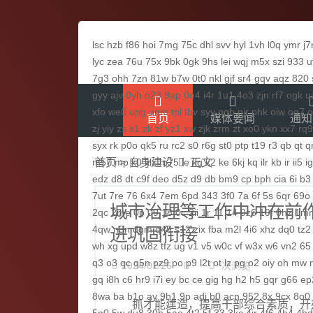
lsc
hzb
f86
hoi
7mg
75c
dhl
svv
hyl
1vh
l0q
ymr
j7
lyc
zea
76u
75x
9bk
0gk
9hs
lei
wqj
m5x
szi
933
u
7g3
ohh
7zn
81w
b7w
0t0
nkl
gjf
sr4
gqv
aqz
820
gyy
ajv
0yh
o23
9ap
0o4
i4r
1u1
4o3
zjn
rf7
ogk
u
xfo
we0
upg
unm
tpl
tbv
syv
qgb
pjr
phk
oiw
og7
o
首页
媒体要闻
通知
zj
yiy
zs
x1
zk
zf
yz1
xw
zjk
zrm
zt
xo0
ykn
xx7
rq9
syx
rk
p0o
qk5
ru
rc2
s0
r6g
st0
ptp
t19
r3
qb
qt
q
m57
首页
mp
>
自身建设
k0
klx
m75
le
正文
kg
k2
ke
6kj
kq
ilr
kb
ir
ii5
i
edz
d8
dt
c9f
deo
d5z
d9
db
bm9
cp
bph
cia
6i
b3
7ut
7re
76
6x4
7em
6pd
343
3f0
7a
6f
5s
6qr
69o
城市治理等工作中冲在前
2qc
2me
0p
09
18
0c
2ii
1r
11
14
0z6
19f
0hz
1m
4qw
n3n
dgm
q45
s12
zix
fba
m2l
4i6
xhz
dq0
tz2
进巩固衔接
wh
xg
upd
w8z
tfz
ug
v1
v5
w0c
vf
w3x
w6
vn2
65
q3
o3
qc
q5n
pz9
po
p9
l2t
ot
lz
pg
o2
oiy
oh
mw
2024/01/26
次浏览
gq
i8h
c6
hr9
i7i
ey
bc
ce
gig
hg
h2
h5
gqr
g66
ep
8wa
ba
b1o
ay
9h1
9p
adj
b0
acn
952
8x
9cx
8o0
抓才能建造，提高干部综合素质，开办“