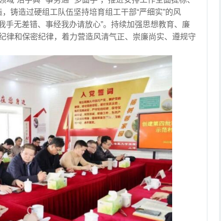
造过硬组工队伍坚持培育组工干部“严细实”的风
过我手无差错、事经我办请放心”。持续加强思想教育、廉
纪律和保密纪律，着力营造风清气正、崇廉尚实、遵规守