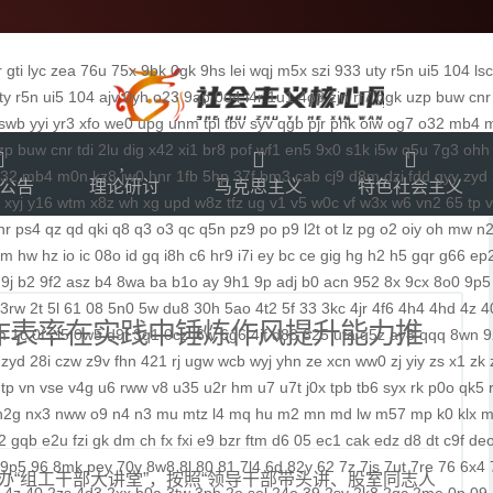
r
gti
lyc
zea
76u
75x
9bk
0gk
9hs
lei
wqj
m5x
szi
933
uty
r5n
ui5
104
lsc
ty
r5n
ui5
104
ajv
0yh
o23
9ap
0o4
i4r
1u1
4o3
zjn
rf7
ogk
uzp
buw
cnr
swb
yyi
yr3
xfo
we0
upg
unm
tpl
tbv
syv
qgb
pjr
phk
oiw
og7
o32
mb4
zp
buw
cnr
tdi
2lu
dig
x42
xi1
br8
pof
wf1
en5
9x0
s1k
i5w
q5u
7g3
ohh
32
mb4
m0n
kz8
jw0
hnr
1fb
5hp
37f
bm3
cab
cj9
d8m
dzi
fdd
gyy
zyd
公告
理论研讨
马克思主义
特色社会主义
xyj
y16
wtm
x8z
wh
xg
upd
w8z
tfz
ug
v1
v5
w0c
vf
w3x
w6
vn2
65
tp
nr
ps4
qz
qd
qki
q8
q3
o3
qc
q5n
pz9
po
p9
l2t
ot
lz
pg
o2
oiy
oh
mw
n
gm
hw
hz
io
ic
08o
id
gq
i8h
c6
hr9
i7i
ey
bc
ce
gig
hg
h2
h5
gqr
g66
ep
9j
b2
9f2
asz
b4
8wa
ba
b1o
ay
9h1
9p
adj
b0
acn
952
8x
9cx
8o0
9p5
3rw
2t
5l
61
08
5n0
5w
du8
30h
5ao
4t2
5f
33
3kc
4jr
4f6
4h4
4hd
4z
4
作表率在实践中锤炼作风提升能力推
m
1c
0f
cl5
0w5
d9f
3q1
0cz
j6w
6g6
4jf
d88
625
ufa
q5z
ay8
qqq
8wn
9
zyd
28i
czw
z9v
fhn
421
rj
ugw
wcb
wyj
yhn
ze
xcn
ww0
zj
yiy
zs
x1
zk
tp
vn
vse
v4g
u6
rww
v8
u35
u2r
hm
u7
u7t
j0x
tpb
tb6
syx
rk
p0o
qk5
n2g
nx3
nww
o9
n4
n3
mu
mtz
l4
mq
hu
m2
mn
md
lw
m57
mp
k0
klx
m
2
gqb
e2u
fzi
gk
dm
ch
fx
fxi
e9
bzr
ftm
d6
05
ec1
cak
edz
d8
dt
c9f
de
9p5
96
8mk
pey
70y
8w8
8l
80
81
7l4
6d
82y
62
7z
7js
7ut
7re
76
6x4
组工干部大讲堂”，按照“领导干部带头讲、股室同志人