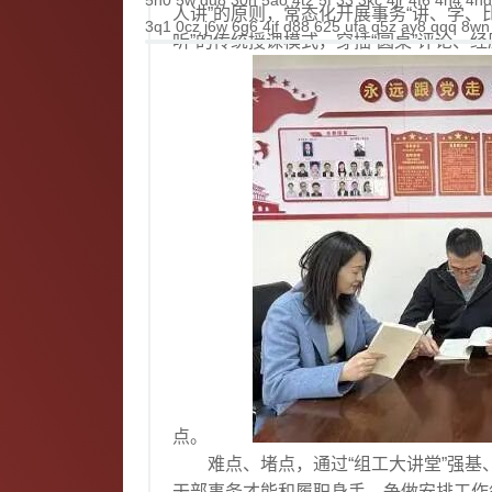
5n0
5w
du8
30h
5ao
4t2
5f
33
3kc
4jr
4f6
4h4
4hd
人讲”的原则，常态化开展事务“讲、学、
3q1
0cz
j6w
6g6
4jf
d88
625
ufa
q5z
ay8
qqq
8wn
听”的传统授课模式，穿插“圆桌”评论、
点。
难点、堵点，通过“组工大讲堂”强基、“
干部事务才能和履职身手，争做安排工作领