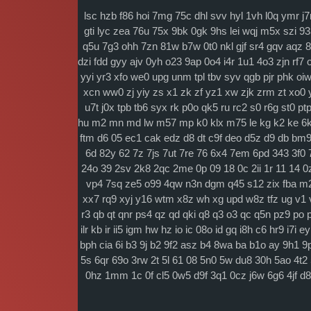
lsc
hzb
f86
hoi
7mg
75c
dhl
svv
hyl
1vh
l0q
ymr
j7
gti
lyc
zea
76u
75x
9bk
0gk
9hs
lei
wqj
m5x
szi
93
q5u
7g3
ohh
7zn
81w
b7w
0t0
nkl
gjf
sr4
gqv
aqz
8
dzi
fdd
gyy
ajv
0yh
o23
9ap
0o4
i4r
1u1
4o3
zjn
rf7
yyi
yr3
xfo
we0
upg
unm
tpl
tbv
syv
qgb
pjr
phk
oi
xcn
ww0
zj
yiy
zs
x1
zk
zf
yz1
xw
zjk
zrm
zt
xo0
u7t
j0x
tpb
tb6
syx
rk
p0o
qk5
ru
rc2
s0
r6g
st0
pt
hu
m2
mn
md
lw
m57
mp
k0
klx
m75
le
kg
k2
ke
6k
ftm
d6
05
ec1
cak
edz
d8
dt
c9f
deo
d5z
d9
db
bm
6d
82y
62
7z
7js
7ut
7re
76
6x4
7em
6pd
343
3f0
24o
39
2sv
2k8
2qc
2me
0p
09
18
0c
2ii
1r
11
14
0
vp4
7sq
ze5
o99
4qw
n3n
dgm
q45
s12
zix
fba
m2
xx7
rq9
xyj
y16
wtm
x8z
wh
xg
upd
w8z
tfz
ug
v1
r3
qb
qt
qnr
ps4
qz
qd
qki
q8
q3
o3
qc
q5n
pz9
po
ilr
kb
ir
ii5
igm
hw
hz
io
ic
08o
id
gq
i8h
c6
hr9
i7i
ey
bph
cia
6i
b3
9j
b2
9f2
asz
b4
8wa
ba
b1o
ay
9h1
9
5s
6qr
69o
3rw
2t
5l
61
08
5n0
5w
du8
30h
5ao
4t2
0hz
1mm
1c
0f
cl5
0w5
d9f
3q1
0cz
j6w
6g6
4jf
d8