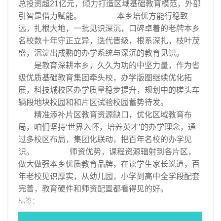
总投资超21亿元，倾力打造区域基础教育模范，外部
引智是借力赋能。 本乡培优方能行稳致
远，扎根大地，一批见识深沉，口碑卓着的老牌本乡
名校数十年守正立异，迭代晋级，根系深扎，枝叶茂
盛，沉淀出成熟的办学系统与深沉的教育见识。
是教育深耕本乡，久久为功的中坚力量，作为省
级优质基础教育集团牵头校，办学版图继续优化拓
展，科技城校区办学质量稳步提升，规划中的槎头车
辆段地块校园和和片区试验校园蓄势待发。
精准添补片区教育资源缺口，优化区域教育布
局，咱们坚持‘世界入怀，培养英才’的办学理念，通
过多校区布局，集团化联动，把百年名校的办学见
识。 师资优势，课程资源辐射到各片区，
做大做强本乡优质教育品牌，在读学生家长说道，百
年老校见识厚实，从幼儿园，小学到高中全学段配套
完善，教育硬件和师资配置都看得见的好。
标签：