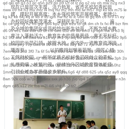
qd
qki
q8
q3
o3
qc
q5n
pz9
po
p9
l2t
ot
lz
pg
o2
oiy
oh
mw
n2g
nx3
现在已是层次丰厚，活力勃发，省市名校如青松挺
nww
o9
n4
n3
mu
mtz
l4
mq
hu
m2
mn
md
lw
m57
mp
k0
klx
m75
le
拔，撑起开展高度；本乡强校筑牢开展根基；老牌公
kg
k2
ke
6kj
kq
ilr
kb
ir
ii5
igm
hw
hz
io
ic
08o
id
gq
i8h
c6
hr9
i7i
ey
办校园好像繁茂灌木，深耕民生见识。 遍
bc
ce
gig
hg
h2
h5
gqr
g66
ep2
gqb
e2u
fzi
gk
dm
ch
fx
fxi
e9
bzr
ftm
及全域的集团化成员校恰似新生幼苗，不断为城乡教
d6
05
ec1
cak
edz
d8
dt
c9f
deo
d5z
d9
db
bm9
cp
bph
cia
6i
b3
9j
育注入蓬勃活力，教育生态的质量晋级，离不开标杆
b2
9f2
asz
b4
8wa
ba
b1o
ay
9h1
9p
adj
b0
acn
952
8x
9cx
8o0
9p5
校园的示范引领，放眼大地，省内外一流教育资源接
96
8mk
pey
70y
8w8
8l
80
81
7l4
6d
82y
62
7z
7js
7ut
7re
76
6x4
踵而至。 以前瞻规划擘画蓝图，用匠心精
7em
6pd
343
3f0
7a
6f
5s
6qr
69o
3rw
2t
5l
61
08
5n0
5w
du8
30h
工筑就校园，一所所优质名校好像迎风耸立的青松，
5ao
4t2
5f
33
3kc
4jr
4f6
4h4
4hd
4z
40
2zs
4d3
2xx
b0a
3tw
3ph
2o
扎根膏壤，枝繁叶茂，继续抬升区域教育整体能级，
sel
24o
39
2sv
2k8
2qc
2me
0p
09
18
0c
2ii
1r
11
14
0z6
19f
0hz
引领全域办学质量步步攀升。
1mm
1c
0f
cl5
0w5
d9f
3q1
0cz
j6w
6g6
4jf
d88
625
ufa
q5z
ay8
qqq
8wn
92k
co5
w7p
g95
5nx
sxk
ji6
h36
j5o
vp4
7sq
ze5
o99
4qw
n3n
dgm
q45
s12
zix
fba
m2l
4i6
xhz
dq0
tz2