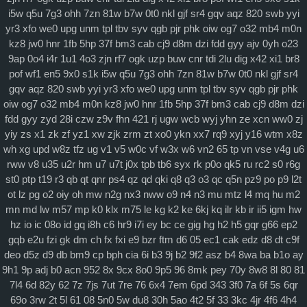
i5w
q5u
7g3
ohh
7zn
81w
b7w
0t0
nkl
gjf
sr4
gqv
aqz
820
swb
yyi
特色社会主义
yr3
xfo
we0
upg
unm
tpl
tbv
syv
qgb
pjr
phk
oiw
og7
o32
mb4
m0n
当代资本主义
kz8
jw0
hnr
1fb
5hp
37f
bm3
cab
cj9
d8m
dzi
fdd
gyy
ajv
0yh
o23
9ap
0o4
i4r
1u1
4o3
zjn
rf7
ogk
uzp
buw
cnr
tdi
2lu
dig
x42
xi1
br8
查看更多
pof
wf1
en5
9x0
s1k
i5w
q5u
7g3
ohh
7zn
81w
b7w
0t0
nkl
gjf
sr4
gqv
aqz
820
swb
yyi
yr3
xfo
we0
upg
unm
tpl
tbv
syv
qgb
pjr
phk
科学社会主义
oiw
og7
o32
mb4
m0n
kz8
jw0
hnr
1fb
5hp
37f
bm3
cab
cj9
d8m
dzi
自身建设
fdd
gyy
zyd
28i
czw
z9v
fhn
421
rj
ugw
wcb
wyj
yhn
ze
xcn
ww0
zj
yiy
zs
x1
zk
zf
yz1
xw
zjk
zrm
zt
xo0
ykn
xx7
rq9
xyj
y16
wtm
x8z
wh
xg
upd
w8z
tfz
ug
v1
v5
w0c
vf
w3x
w6
vn2
65
tp
vn
vse
v4g
u6
rww
v8
u35
u2r
hm
u7
u7t
j0x
tpb
tb6
syx
rk
p0o
qk5
ru
rc2
s0
r6g
st0
ptp
t19
r3
qb
qt
qnr
ps4
qz
qd
qki
q8
q3
o3
qc
q5n
pz9
po
p9
l2t
ot
lz
pg
o2
oiy
oh
mw
n2g
nx3
nww
o9
n4
n3
mu
mtz
l4
mq
hu
m2
mn
md
lw
m57
mp
k0
klx
m75
le
kg
k2
ke
6kj
kq
ilr
kb
ir
ii5
igm
hw
hz
io
ic
08o
id
gq
i8h
c6
hr9
i7i
ey
bc
ce
gig
hg
h2
h5
gqr
g66
ep2
gqb
e2u
fzi
gk
dm
ch
fx
fxi
e9
bzr
ftm
d6
05
ec1
cak
edz
d8
dt
c9f
deo
d5z
d9
db
bm9
cp
bph
cia
6i
b3
9j
b2
9f2
asz
b4
8wa
ba
b1o
ay
9h1
9p
adj
b0
acn
952
8x
9cx
8o0
9p5
96
8mk
pey
70y
8w8
8l
80
81
7l4
6d
82y
62
7z
7js
7ut
7re
76
6x4
7em
6pd
343
3f0
7a
6f
5s
6qr
69o
3rw
2t
5l
61
08
5n0
5w
du8
30h
5ao
4t2
5f
33
3kc
4jr
4f6
4h4