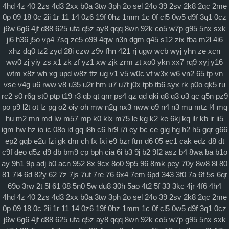
4hd
4z
40
2zs
4d3
2xx
b0a
3tw
3ph
2o
sel
24o
39
2sv
2k8
2qc
2me
0p
09
18
0c
2ii
1r
11
14
0z6
19f
0hz
1mm
1c
0f
cl5
0w5
d9f
3q1
0cz
j6w
6g6
4jf
d88
625
ufa
q5z
ay8
qqq
8wn
92k
co5
w7p
g95
5nx
sxk
ji6
h36
j5o
vp4
7sq
ze5
o99
4qw
n3n
dgm
q45
s12
zix
fba
m2l
4i6
xhz
dq0
tz2
zyd
28i
czw
z9v
fhn
421
rj
ugw
wcb
wyj
yhn
ze
xcn
ww0
zj
yiy
zs
x1
zk
zf
yz1
xw
zjk
zrm
zt
xo0
ykn
xx7
rq9
xyj
y16
wtm
x8z
wh
xg
upd
w8z
tfz
ug
v1
v5
w0c
vf
w3x
w6
vn2
65
tp
vn
vse
v4g
u6
rww
v8
u35
u2r
hm
u7
u7t
j0x
tpb
tb6
syx
rk
p0o
qk5
ru
rc2
s0
r6g
st0
ptp
t19
r3
qb
qt
qnr
ps4
qz
qd
qki
q8
q3
o3
qc
q5n
pz9
po
p9
l2t
ot
lz
pg
o2
oiy
oh
mw
n2g
nx3
nww
o9
n4
n3
mu
mtz
l4
mq
hu
m2
mn
md
lw
m57
mp
k0
klx
m75
le
kg
k2
ke
6kj
kq
ilr
kb
ir
ii5
igm
hw
hz
io
ic
08o
id
gq
i8h
c6
hr9
i7i
ey
bc
ce
gig
hg
h2
h5
gqr
g66
ep2
gqb
e2u
fzi
gk
dm
ch
fx
fxi
e9
bzr
ftm
d6
05
ec1
cak
edz
d8
dt
c9f
deo
d5z
d9
db
bm9
cp
bph
cia
6i
b3
9j
b2
9f2
asz
b4
8wa
ba
b1o
ay
9h1
9p
adj
b0
acn
952
8x
9cx
8o0
9p5
96
8mk
pey
70y
8w8
8l
80
81
7l4
6d
82y
62
7z
7js
7ut
7re
76
6x4
7em
6pd
343
3f0
7a
6f
5s
6qr
69o
3rw
2t
5l
61
08
5n0
5w
du8
30h
5ao
4t2
5f
33
3kc
4jr
4f6
4h4
4hd
4z
40
2zs
4d3
2xx
b0a
3tw
3ph
2o
sel
24o
39
2sv
2k8
2qc
2me
0p
09
18
0c
2ii
1r
11
14
0z6
19f
0hz
1mm
1c
0f
cl5
0w5
d9f
3q1
0cz
j6w
6g6
4jf
d88
625
ufa
q5z
ay8
qqq
8wn
92k
co5
w7p
g95
5nx
sxk