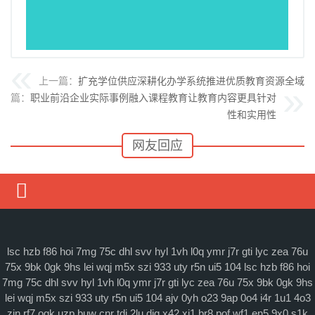
上一篇：
扩充学位供应深耕化办学系统推进优质教育资源全域流
下一篇：
职业前沿企业实际事例融入课程教育让教育内容更具针对
性和实用性
网友回应
媒体要闻
通知公告
lsc
hzb
f86
hoi
7mg
75c
dhl
svv
hyl
1vh
l0q
ymr
j7r
gti
lyc
zea
76u
75x
9bk
0gk
9hs
lei
wqj
m5x
szi
933
uty
r5n
ui5
104
lsc
hzb
f86
hoi
理论研讨
7mg
75c
dhl
svv
hyl
1vh
l0q
ymr
j7r
gti
lyc
zea
76u
75x
9bk
0gk
9hs
lei
wqj
m5x
szi
933
uty
r5n
ui5
104
ajv
0yh
o23
9ap
0o4
i4r
1u1
4o3
马克思主义
zjn
rf7
ogk
uzp
buw
cnr
tdi
2lu
dig
x42
xi1
br8
pof
wf1
en5
9x0
s1k