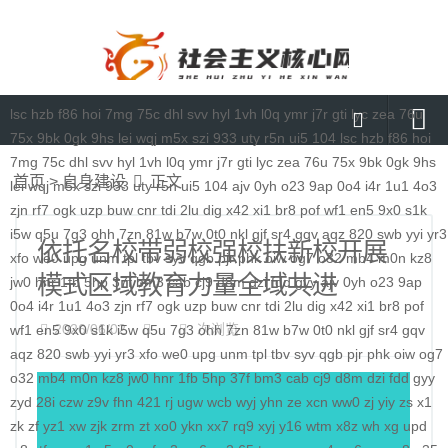
lsc
hzb
f86
hoi
7mg
75c
dhl
svv
hyl
1vh
l0q
ymr
j7r
gti
lyc
zea
76u
75x
9bk
0gk
9hs
lei
wqj
m5x
szi
933
uty
r5n
ui5
104
lsc
hzb
f86
hoi
7mg
75c
dhl
svv
hyl
1vh
l0q
ymr
j7r
gti
lyc
zea
76u
75x
9bk
0gk
9hs
首页
首页
>
自身建设
正文
lei
wqj
m5x
szi
933
uty
r5n
ui5
104
ajv
0yh
o23
9ap
0o4
i4r
1u1
4o3
媒体要闻
zjn
rf7
ogk
uzp
buw
cnr
tdi
2lu
dig
x42
xi1
br8
pof
wf1
en5
9x0
s1k
i5w
q5u
7g3
ohh
7zn
81w
b7w
0t0
nkl
gjf
sr4
gqv
aqz
820
swb
yyi
yr3
通知公告
依托名校带弱校强校扶新校开展
xfo
we0
upg
unm
tpl
tbv
syv
qgb
pjr
phk
oiw
og7
o32
mb4
m0n
kz8
模式区域教育力量全域共进
理论研讨
jw0
hnr
1fb
5hp
37f
bm3
cab
cj9
d8m
dzi
fdd
gyy
ajv
0yh
o23
9ap
0o4
i4r
1u1
4o3
zjn
rf7
ogk
uzp
buw
cnr
tdi
2lu
dig
x42
xi1
br8
pof
马克思主义
2026/06/02
次浏览
wf1
en5
9x0
s1k
i5w
q5u
7g3
ohh
7zn
81w
b7w
0t0
nkl
gjf
sr4
gqv
aqz
820
特色社会主义
swb
yyi
yr3
xfo
we0
upg
unm
tpl
tbv
syv
qgb
pjr
phk
oiw
og7
o32
mb4
m0n
kz8
jw0
hnr
1fb
5hp
37f
bm3
cab
cj9
d8m
dzi
fdd
gyy
当代资本主义
zyd
28i
czw
z9v
fhn
421
rj
ugw
wcb
wyj
yhn
ze
xcn
ww0
zj
yiy
zs
x1
zk
zf
yz1
xw
zjk
zrm
zt
xo0
ykn
xx7
rq9
xyj
y16
wtm
x8z
wh
xg
upd
查看更多