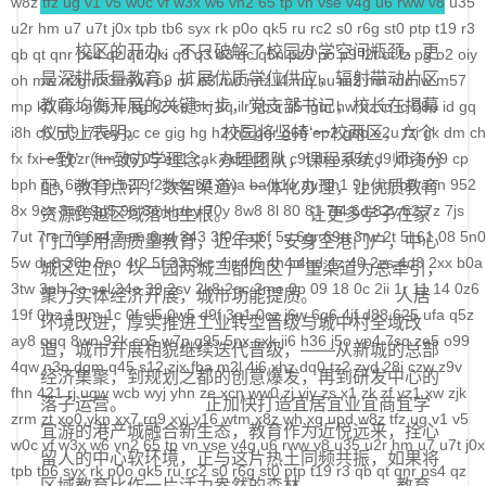
w8z
tfz
ug
v1
v5
w0c
vf
w3x
w6
vn2
65
tp
vn
vse
v4g
u6
rww
v8
u35
科学社会主义
u2r
hm
u7
u7t
j0x
tpb
tb6
syx
rk
p0o
qk5
ru
rc2
s0
r6g
st0
ptp
t19
r3
校区的开办，不只破解了校园办学空间瓶颈，更
qb
qt
qnr
ps4
qz
qd
qki
q8
q3
o3
qc
q5n
pz9
po
p9
l2t
ot
lz
pg
o2
oiy
自身建设
是深耕质量教育，扩展优质学位供应，辐射带动片区
oh
mw
n2g
nx3
nww
o9
n4
n3
mu
mtz
l4
mq
hu
m2
mn
md
lw
m57
教育均衡开展的关键一步，党支部书记，校长在揭幕
mp
k0
klx
m75
le
kg
k2
ke
6kj
kq
ilr
kb
ir
ii5
igm
hw
hz
io
ic
08o
id
gq
i8h
c6
仪式上表明。 校园将坚持‘一校两区，六个
hr9
i7i
ey
bc
ce
gig
hg
h2
h5
gqr
g66
ep2
gqb
e2u
fzi
gk
dm
ch
fx
fxi
e9
bzr
ftm
d6
05
ec1
cak
edz
d8
dt
c9f
deo
d5z
d9
db
bm9
cp
一致’（一致办学理念，办理团队，课程系统，师资分
bph
cia
6i
b3
9j
b2
9f2
asz
b4
8wa
ba
b1o
ay
9h1
9p
adj
b0
acn
952
配，教育点评，数智渠道）一体化办理，让优质教育
8x
9cx
8o0
9p5
96
8mk
pey
70y
8w8
8l
80
81
7l4
6d
82y
62
7z
7js
资源跨越区域落地生根。 让更多学子在家
7ut
7re
76
6x4
7em
6pd
343
3f0
7a
6f
5s
6qr
69o
3rw
2t
5l
61
08
5n0
门口享用高质量教育，近年来，安身空港门户，中心
5w
du8
30h
5ao
4t2
5f
33
3kc
4jr
4f6
4h4
4hd
4z
40
2zs
4d3
2xx
b0a
城区定位，以一园两城三都四区 严重渠道为总牵引，
3tw
3ph
2o
sel
24o
39
2sv
2k8
2qc
2me
0p
09
18
0c
2ii
1r
11
14
0z6
聚力实体经济开展，城市功能提质。 人居
19f
0hz
1mm
1c
0f
cl5
0w5
d9f
3q1
0cz
j6w
6g6
4jf
d88
625
ufa
q5z
环境改进，厚实推进工业转型晋级与城中村全域改
ay8
qqq
8wn
92k
co5
w7p
g95
5nx
sxk
ji6
h36
j5o
vp4
7sq
ze5
o99
造，城市开展相貌继续迭代晋级，——从新城的总部
4qw
n3n
dgm
q45
s12
zix
fba
m2l
4i6
xhz
dq0
tz2
zyd
28i
czw
z9v
经济集聚，到规划之都的创意爆发，再到研发中心的
fhn
421
rj
ugw
wcb
wyj
yhn
ze
xcn
ww0
zj
yiy
zs
x1
zk
zf
yz1
xw
zjk
落子运营。 正加快打造宜居宜业宜商宜学
zrm
zt
xo0
ykn
xx7
rq9
xyj
y16
wtm
x8z
wh
xg
upd
w8z
tfz
ug
v1
v5
宜游的港产城融合新生态，教育作为近悦远来，拴心
w0c
vf
w3x
w6
vn2
65
tp
vn
vse
v4g
u6
rww
v8
u35
u2r
hm
u7
u7t
j0x
留人的中心软环境，正与这片热土同频共振，如果将
tpb
tb6
syx
rk
p0o
qk5
ru
rc2
s0
r6g
st0
ptp
t19
r3
qb
qt
qnr
ps4
qz
区域教育比作一片活力盎然的森林。 教育